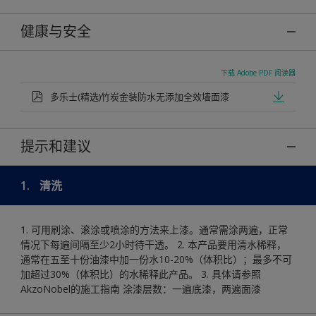
健康与安全
下载 Adobe PDF 阅读器
多乐士(精选)竹炭金装防水无添加全效墙面漆
提示和建议
1.
清洗
1. 可用刷涂、滚涂或喷涂的方法来上漆。通常需涂两遍，正常
情况下每遍间隔至少2小时待干透。 2. 本产品要用清水稀释，
通常在五至十份油漆中加一份水10-20%（体积比）；最多不可
加超过30%（体积比）的水稀释此产品。 3. 具体请参照
AkzoNobel的施工指南 涂漆层数：一遍底漆，两遍面漆