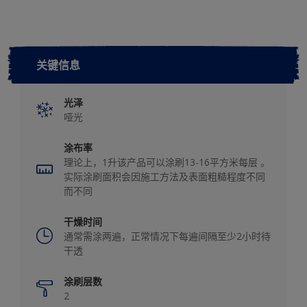
关键信息
光泽
哑光
涂布率
理论上，1升该产品可以涂刷13-16平方米每层 。
实际涂刷面积会因施工方法及表面粗糙程度不同
而不同
干燥时间
通常需涂两遍，正常情况下每遍间隔至少2小时待
干透
涂刷层数
2