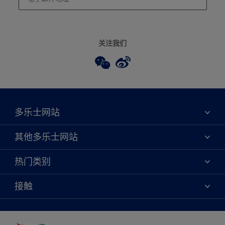
关注我们
多乐士网站
关于我们
其他多乐士网站
联系我们
焕新服务
热门类别
查找店铺
多乐士专业
网站地图
颜色
接触
天猫官方旗舰店
报告公示
产品
京东官方旗舰店
便捷性
绿色工厂
创意灵感
京东自营旗舰店
颜色准确性