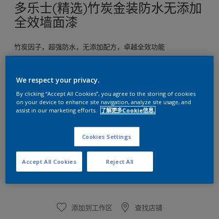
多乐士(精选)竹炭金装防水无添加
全效墙面漆
竹炭因子，超强防水，无添加配方，卓越全效功能
白色
We respect your privacy.
只有一种可用颜色
By clicking “Accept All Cookies”, you agree to the storing of cookies
on your device to enhance site navigation, analyze site usage, and
尺寸
assist in our marketing efforts.
了解更多Cookie信息.
5升
Cookies Settings
数量
涂刷计算
Accept All Cookies
Reject All
计算
添加到工作区
查找店铺