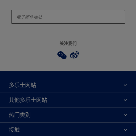
enter-your-email
关注我们
多乐士网站
关于我们
其他多乐士网站
联系我们
焕新服务
热门类别
查找店铺
多乐士专业
网站地图
颜色
接触
天猫官方旗舰店
报告公示