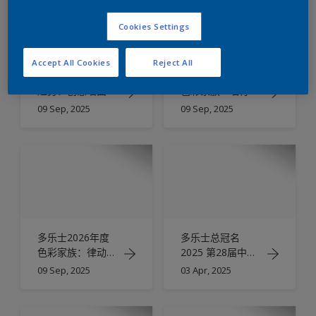
Cookies Settings
Accept All Cookies
Reject All
多乐士2026色彩
多乐士2026年度
趋势：创意墙面涂
色彩家族—客厅配
刷技巧
色方案
09 Sep, 2025
09 Sep, 2025
多乐士2026年度
多乐士总冠名
色彩家族：律动绚
2025 第28届中国
蓝
室内设计大奖赛
09 Sep, 2025
03 Apr, 2025