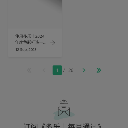
使用多乐士2024
年度色彩打造一个
专属空间
12 Sep, 2023
1
/
26
订阅《多乐士每月通讯》