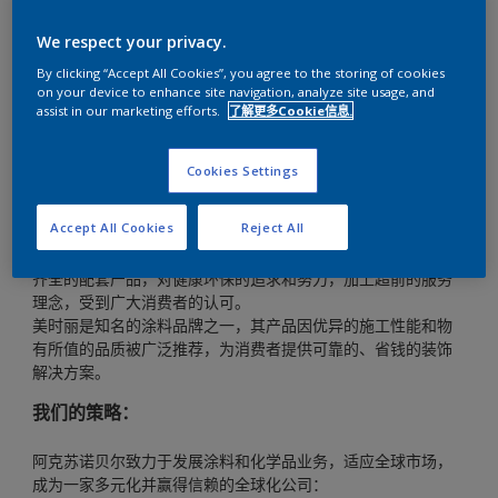
牌涵盖乳胶漆，木器漆，专业防腐漆和地坪漆等众多产品，充
We respect your privacy.
分满足不同层次的需求。
多乐士专业油漆是阿克苏诺贝尔公司旗下面向工程渠道的知名
By clicking “Accept All Cookies”, you agree to the storing of cookies
建筑装饰漆品牌之一，提供各种专业涂料，包括内墙漆，外墙
on your device to enhance site navigation, analyze site usage, and
assist in our marketing efforts.
了解更多Cookie信息.
漆，高效能防腐漆，地坪漆等。其产品在中国已经被许多国内
工程和广大家庭用户所广泛使用，例如：国家体育场（鸟
巢）、水立方、上 海陆家嘴金融中心、汤臣一品、仁恒房产、
Cookies Settings
财富海景花园等。
来威是阿克苏诺贝尔公司的战略品牌，创立于比利时，在欧洲
Accept All Cookies
Reject All
行销多年，深受欧洲消费者的喜爱，被誉为品质卓越的涂料品
牌。自1998年进入中国市场以来，来威以其优质的产品质量、
齐全的配套产品，对健康环保的追求和努力，加上超前的服务
理念，受到广大消费者的认可。
美时丽是知名的涂料品牌之一，其产品因优异的施工性能和物
有所值的品质被广泛推荐，为消费者提供可靠的、省钱的装饰
解决方案。
我们的策略：
阿克苏诺贝尔致力于发展涂料和化学品业务，适应全球市场，
成为一家多元化并赢得信赖的全球化公司：