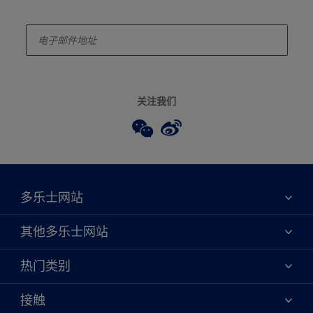
enter-your-email
关注我们
多乐士网站
关于我们
其他多乐士网站
联系我们
焕新服务
热门类别
查找店铺
多乐士专业
网站地图
颜色
接触
天猫官方旗舰店
报告公示