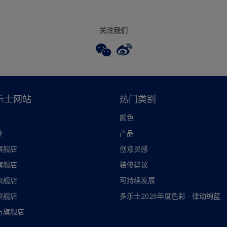
关注我们
乐士网站
热门类别
颜色
业
产品
旗舰店
创意灵感
旗舰店
装修建议
旗舰店
可持续发展
旗舰店
多乐士2026年度色彩 - 律动绚蓝
方旗舰店