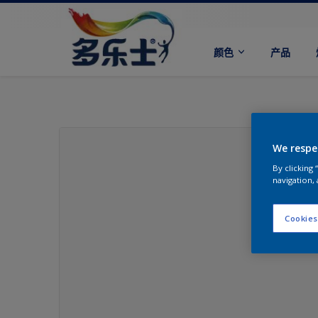
颜色
产品
We respe
By clicking
navigation, 
Cookies