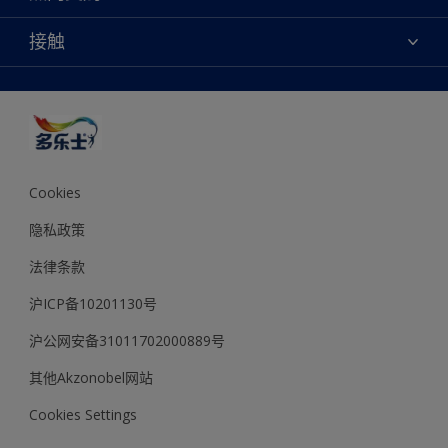
多乐士专业
网站地图
颜色
接触
天猫官方旗舰店
报告公示
产品
京东官方旗舰店
便捷性
绿色工厂
创意灵感
京东自营旗舰店
颜色准确性
装修建议
抖音官方旗舰店
可持续发展
拼多多官方旗舰店
多乐士2026年度色彩 - 律动绚蓝
Cookies
隐私政策
法律条款
沪ICP备10201130号
沪公网安备31011702000889号
其他Akzonobel网站
Cookies Settings