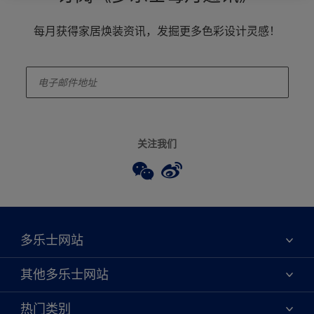
每月获得家居焕装资讯，发掘更多色彩设计灵感！
enter-your-email
关注我们
多乐士网站
关于我们
其他多乐士网站
联系我们
焕新服务
热门类别
查找店铺