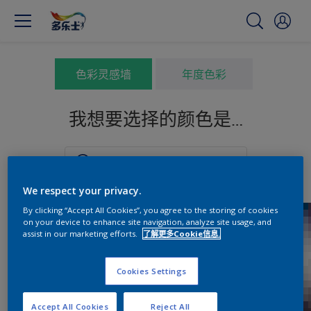
色彩灵感墙
年度色彩
我想要选择的颜色是…
We respect your privacy.
By clicking “Accept All Cookies”, you agree to the storing of cookies
on your device to enhance site navigation, analyze site usage, and
assist in our marketing efforts.
了解更多Cookie信息.
Cookies Settings
Accept All Cookies
Reject All