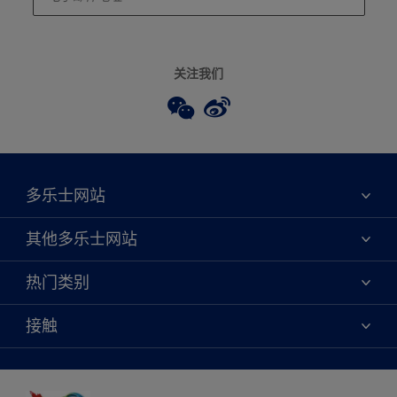
关注我们
多乐士网站
关于我们
其他多乐士网站
联系我们
焕新服务
热门类别
查找店铺
多乐士专业
网站地图
颜色
接触
天猫官方旗舰店
报告公示
产品
京东官方旗舰店
便捷性
绿色工厂
创意灵感
京东自营旗舰店
颜色准确性