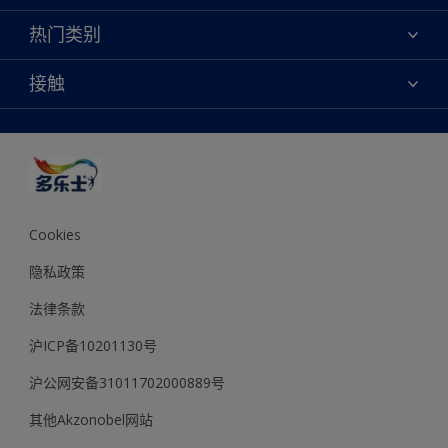
联系我们
焕新服务
热门类别
查找店铺
多乐士专业
网站地图
颜色
接触
天猫官方旗舰店
报告公示
产品
京东官方旗舰店
便捷性
绿色工厂
创意灵感
京东自营旗舰店
颜色准确性
装修建议
抖音官方旗舰店
可持续发展
拼多多官方旗舰店
多乐士2026年度色彩 - 律动绚蓝
Cookies
隐私政策
法律条款
沪ICP备10201130号
沪公网安备31011702000889号
其他Akzonobel网站