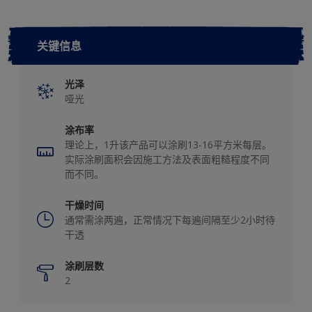
关键信息
光泽
哑光
涂布率
理论上，1升该产品可以涂刷13-16平方米每层。
实际涂刷面积会因施工方法及表面粗糙程度不同
而不同。
干燥时间
通常需涂两遍，正常情况下每遍间隔至少2小时待
干透
涂刷层数
2