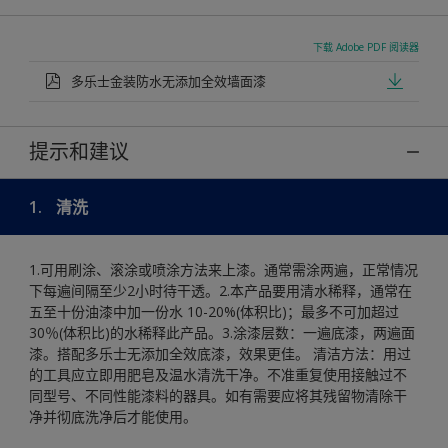
下载 Adobe PDF 阅读器
多乐士金装防水无添加全效墙面漆
提示和建议
1.
清洗
1.可用刷涂、滚涂或喷涂方法来上漆。通常需涂两遍，正常情况
下每遍间隔至少2小时待干透。2.本产品要用清水稀释，通常在
五至十份油漆中加一份水 10-20%(体积比)；最多不可加超过
30％(体积比)的水稀释此产品。3.涂漆层数：一遍底漆，两遍面
漆。搭配多乐士无添加全效底漆，效果更佳。 清洁方法：用过
的工具应立即用肥皂及温水清洗干净。不准重复使用接触过不
同型号、不同性能漆料的器具。如有需要应将其残留物清除干
净并彻底洗净后才能使用。