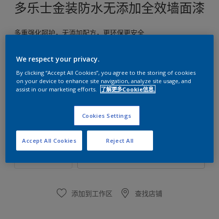
多乐士金装防水无添加全效墙面漆
多重强化呵护，无添加配方，更环保更安全
白色
We respect your privacy.
只有一种可用颜色
By clicking “Accept All Cookies”, you agree to the storing of cookies
on your device to enhance site navigation, analyze site usage, and
assist in our marketing efforts.
了解更多Cookie信息.
尺寸
5升
Cookies Settings
数量
涂刷计算
Accept All Cookies
Reject All
计算
添加到工作区
查找店铺