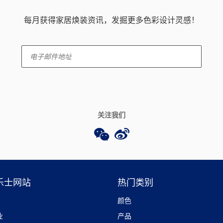
每月获得家居焕装资讯，发掘更多色彩设计灵感！
enter-your-email
关注我们
乐士网站
热门类别
颜色
业
产品