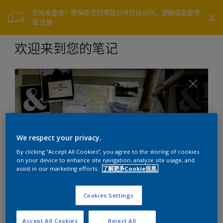
您尚未登录！欲保存您的项目以待日后访问，请确保您登录
或 注册
欢迎来到您的笔记
We respect your privacy.
By clicking “Accept All Cookies”, you agree to the storing of cookies
on your device to enhance site navigation, analyze site usage, and
assist in our marketing efforts.
了解更多Cookie信息.
关于剪报
Cookies Settings
Accept All Cookies
Reject All