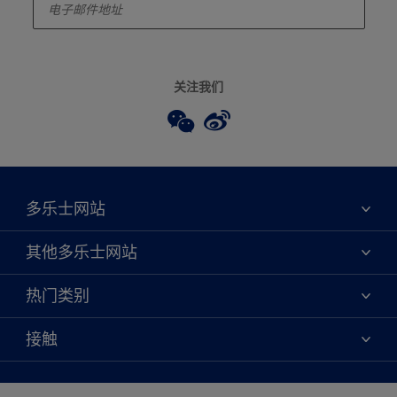
关注我们
多乐士网站
关于我们
其他多乐士网站
联系我们
焕新服务
热门类别
查找店铺
多乐士专业
网站地图
颜色
接触
天猫官方旗舰店
报告公示
产品
京东官方旗舰店
便捷性
绿色工厂
创意灵感