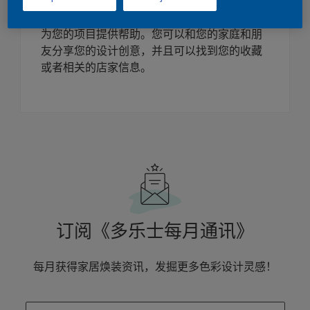
在这里您可以找到所有想要的内容，包括：产
品、颜色、创意和焕色视觉工具。 这些将极大
为您的项目提供帮助。您可以和您的家庭和朋
友分享您的设计创意，并且可以找到您的收藏
或者相关的店家信息。
订阅《多乐士每月通讯》
每月获得家居焕装资讯，发掘更多色彩设计灵感！
enter-your-email