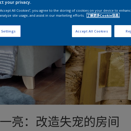
ct your privacy.
 “Accept All Cookies”, you agree to the storing of cookies on your device to enhanc
analyze site usage, and assist in our marketing efforts.
了解更多Cookie信息.
 Settings
Accept All Cookies
Rej
一亮：改造失宠的房间