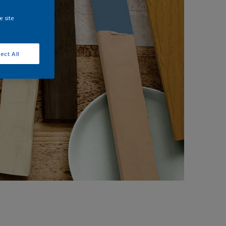
e site
ect All