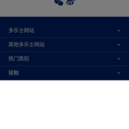
多乐士网站
关于我们
其他多乐士网站
联系我们
焕新服务
热门类别
查找店铺
多乐士专业
网站地图
颜色
接触
天猫官方旗舰店
报告公示
产品
京东官方旗舰店
便捷性
绿色工厂
创意灵感
京东自营旗舰店
颜色准确性
装修建议
抖音官方旗舰店
可持续发展
拼多多官方旗舰店
多乐士2025年度色彩 - 金盏黄
Cookies
隐私政策