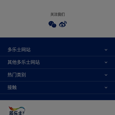
关注我们
多乐士网站
关于我们
其他多乐士网站
联系我们
焕新服务
热门类别
查找店铺
多乐士专业
网站地图
颜色
接触
天猫官方旗舰店
报告公示
产品
京东官方旗舰店
便捷性
绿色工厂
创意灵感
京东自营旗舰店
颜色准确性
装修建议
抖音官方旗舰店