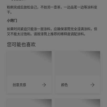
粉刷完成后放松自己，不妨沏一壶茶，一边品茗一边等涂料变
干。
小窍门
如果时间紧迫只能涂一层涂料，应确保滚筒完全浸满涂料，但
又不能太过饱和。请按漆筒上推荐的稀释度调配涂料。
您可能也喜欢
创意灵感
颜色