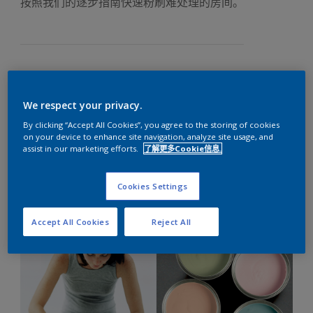
按照我们的逐步指南快速粉刷难处理的房间。
“终于有动力去粉刷那间拖了很久的房间了，可怎样才能在一天
内就能完成粉刷呢？”
We respect your privacy.
我们已经找到在结束紧张的搬家后立即着手装修的方法！现在
By clicking “Accept All Cookies”, you agree to the storing of cookies
on your device to enhance site navigation, analyze site usage, and
是时候挽起袖子、拿起刷子开始工作了！
assist in our marketing efforts.
了解更多Cookie信息.
装修就跟烘焙蛋糕一样，成功的关键在于周全的规划和细致的
准备。不要忘记自己的目标：打造让到访的亲朋好友为之赞
Cookies Settings
叹、让自己为之骄傲的房间。
想知道如何做到？请按以下步骤执行：
Accept All Cookies
Reject All