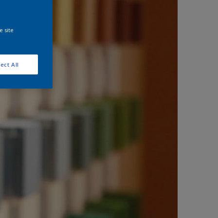
e site
ect All