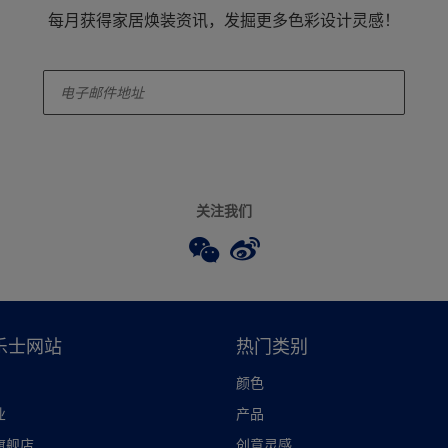
每月获得家居焕装资讯，发掘更多色彩设计灵感！
enter-your-email
关注我们
乐士网站
热门类别
颜色
业
产品
旗舰店
创意灵感