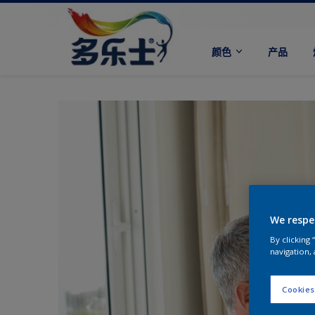
颜色
产品
We respe
By clicking
navigation, 
Cookies