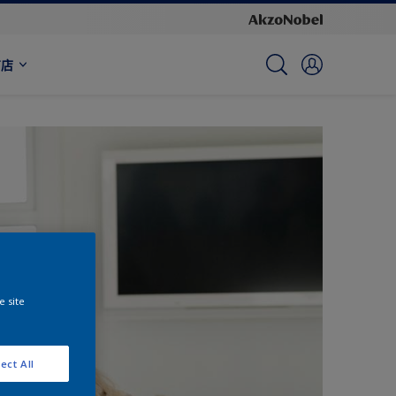
商店
e site
ect All