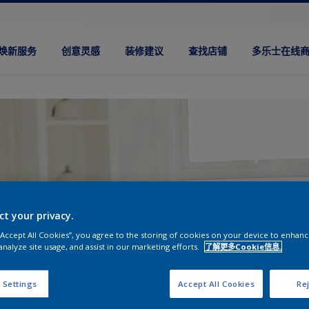
焕新服务
创意灵感
装修建议
查找店铺
多乐士在线
ct your privacy.
 “Accept All Cookies”, you agree to the storing of cookies on your device to enhanc
analyze site usage, and assist in our marketing efforts.
了解更多Cookie信息.
 Settings
Accept All Cookies
Rej