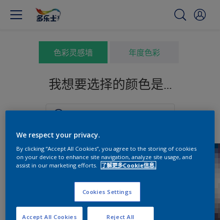
色彩灵感墙
年度色彩
我想要选择的颜色是…
We respect your privacy.
By clicking “Accept All Cookies”, you agree to the storing of cookies
on your device to enhance site navigation, analyze site usage, and
assist in our marketing efforts.
了解更多Cookie信息.
Cookies Settings
Accept All Cookies
Reject All