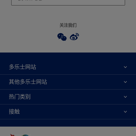
关注我们
多乐士网站
关于我们
其他多乐士网站
联系我们
焕新服务
热门类别
查找店铺
多乐士专业
网站地图
颜色
接触
天猫官方旗舰店
报告公示
产品
京东官方旗舰店
便捷性
绿色工厂
创意灵感
京东自营旗舰店
颜色准确性