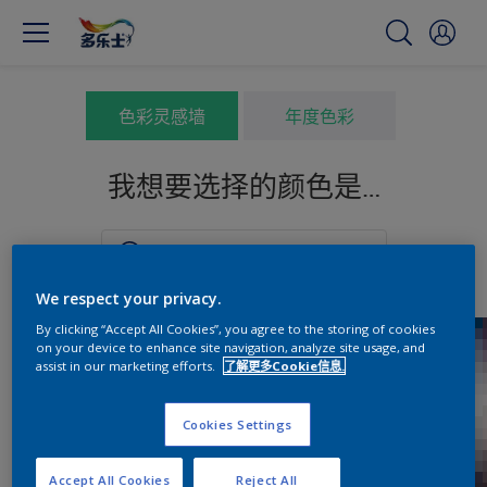
色彩灵感墙
年度色彩
我想要选择的颜色是…
We respect your privacy.
By clicking “Accept All Cookies”, you agree to the storing of cookies
on your device to enhance site navigation, analyze site usage, and
assist in our marketing efforts.
了解更多Cookie信息.
Cookies Settings
Accept All Cookies
Reject All