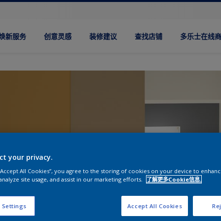
焕新服务
创意灵感
装修建议
查找店铺
多乐士在线
ct your privacy.
 “Accept All Cookies”, you agree to the storing of cookies on your device to enhanc
analyze site usage, and assist in our marketing efforts.
了解更多Cookie信息.
 Settings
Accept All Cookies
Rej