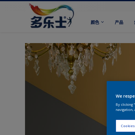
颜色
产品
We respe
By clicking
navigation, 
Cookies