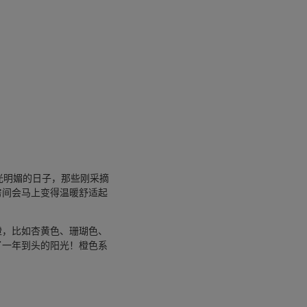
光明媚的日子，那些刚采摘
房间会马上变得温暖舒适起
橙，比如杏黄色、珊瑚色、
了一年到头的阳光！橙色系