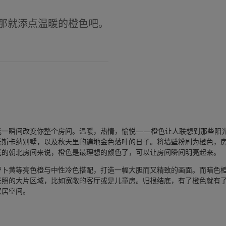
那就添点温暖的橙色吧。
能一瞬间改变你整个房间。温暖，热情，愉悦——橙色让人联想到那些阳
托斯卡纳别墅，以及秋天里的遍地金色落叶的日子。将墙壁粉刷为橙色，
光的朝北房间来说，橙色是最理想的颜色了，可以让房间瞬间明亮起来。
萝卜黄等亮色橙与中性冷色搭配，打造一幅大胆而又精致的画面。而暗色
光照的大片区域，比如宽敞的客厅或是儿童房。归根结底，有了橙色就有
家居空间。