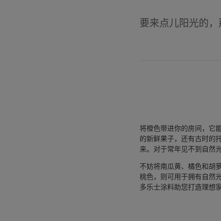
要来点儿阳光的，
将橙色带进你的房间，它
的新鲜果子，还有古时的
来。对于常年见不到自然
不妨将南瓜黄、橘色和胡
桃色，则可用于拥有自然
多乐士涂料助您打造理想