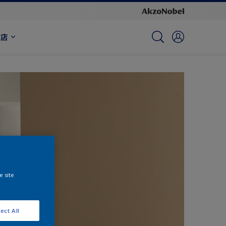
商店
e site
ect All