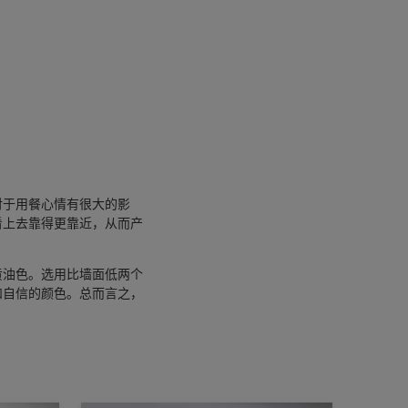
对于用餐心情有很大的影
看上去靠得更靠近，从而产
黄油色。选用比墙面低两个
和自信的颜色。总而言之，