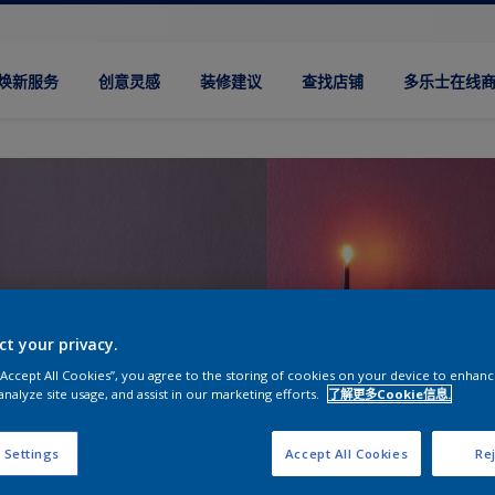
焕新服务
创意灵感
装修建议
查找店铺
多乐士在线
ct your privacy.
 “Accept All Cookies”, you agree to the storing of cookies on your device to enhanc
analyze site usage, and assist in our marketing efforts.
了解更多Cookie信息.
 Settings
Accept All Cookies
Rej