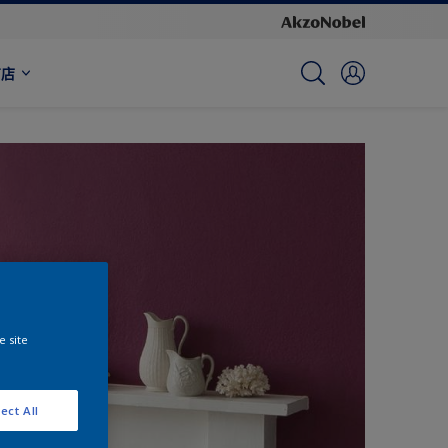
商店
e site
ect All