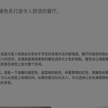
暖色系打造令人舒适的餐厅。
，就是与家人和朋友共享亲手烹饪的佳肴并且共叙情感。餐厅的装修风格
引人的空间，关键就是使用柔和的暖色调多乐士色彩搭配。暖色会让墙面
色则是在视觉上放大整个空间。
感。想象一下温暖的骆驼色、甜菜根的粉色、仲夏野莓的红色、焦糖色和
，可以从视觉上收缩空间。如果你是位玩乐达人，可以选择让你充满激情
悦的享受。