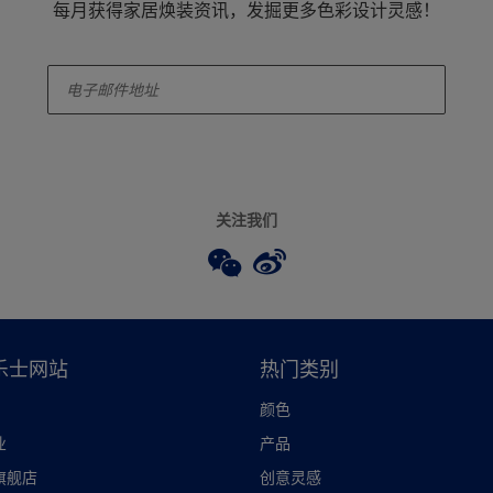
每月获得家居焕装资讯，发掘更多色彩设计灵感！
enter-your-email
关注我们
乐士网站
热门类别
颜色
业
产品
旗舰店
创意灵感