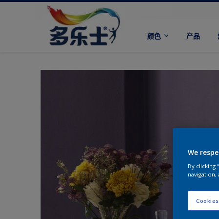
颜色
产品
We respe
By clicking
navigation, 
Cookies