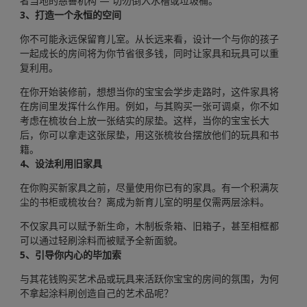
者当地的慈善机构 — 切勿倒入水槽或垃圾桶。
3、打造一个永恒的空间
你不可能永远保留育儿室。从长远来看，设计一个与你的孩子
一起成长的房间将为你节省很多钱，同时让家具和玩具可以重
复利用。
在你开始装修前，想想当你的宝宝会学步走路时，这件家具将
在房间里发挥什么作用。例如，与其购买一张可调桌，你不如
考虑在梳妆台上放一张结实的尿垫。这样，当你的宝宝长大
后，你可以拿走这张尿垫，用这张梳妆台摆放他们的玩具和书
籍。
4、设法利用旧家具
在你购买新家具之前，尽量使用你已有的家具。有一个积满灰
尘的书柜或梳妆台？离成为新育儿室的明星仅需两层涂料。
不仅家具可以赋予新生命，木制板条箱、旧箱子，甚至相框都
可以通过轻刷涂料而被赋予全新面貌。
5、引导你内心的毕加索
与其花钱购买艺术品或玩具来活跃你宝宝的房间的氛围，为何
不拿起涂料刷创造自己的艺术品呢？