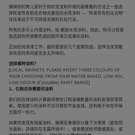
确保你的育儿室利于你的宝宝和环境的最重要的方法之一是选
择挥发性有机化合物含量低的水性涂料 — “挥发性有机化合物”
往往来自于不可持续发展的石化行业。
所有的多乐士内墙涂料，如 都是水性涂料，因此，你可以轻易
挑选到你所想要色调的既环保又低毒的涂料。
正如任何涂漆工作，最好是提前几个星期完成，这样当宝宝搬
进去住时房间是完全无异味的。
选择哪种涂料？
[LOCAL MARKETS: PLEASE INSERT THREE COLOURS OF
YOUR CHOOSING FROM YOUR WATER-BASED, LOW-VOC,
LOW-ODOUR (if possible) PAINT RANGE]
2、仅购买你需要的涂料
我们的在线涂料计算器将使你订购准确数量的涂料变得异常简
单。使用更少的涂料不仅可帮你节省金钱，还有助于你在环保
方面尽一份力。
如果你发现有残留涂料，确保妥善保存以备下次使用（避免阳
光直射，并储存在无霜环境中），或者赠送给邻居或朋友，或