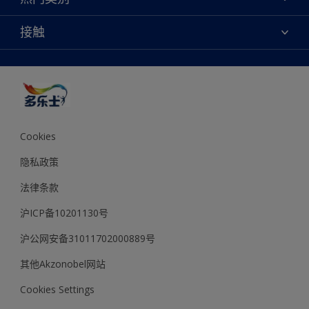
查找店铺
多乐士专业
网站地图
颜色
接触
天猫官方旗舰店
报告公示
产品
京东官方旗舰店
便捷性
绿色工厂
创意灵感
京东自营旗舰店
颜色准确性
装修建议
抖音官方旗舰店
可持续发展
拼多多官方旗舰店
多乐士2025年度色彩 - 金盏黄
Cookies
隐私政策
法律条款
沪ICP备10201130号
沪公网安备31011702000889号
其他Akzonobel网站
Cookies Settings