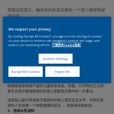
根据这些提示，确保你的新成员拥有一个极少量碳残留
的空间。
We respect your privacy.
By clicking “Accept All Cookies”, you agree to the storing of cookies
on your device to enhance site navigation, analyze site usage, and
assist in our marketing efforts.
了解更多Cookie信息.
“我们该如何打造一个既环保又时尚的育儿室呢？”
有生态意识的家庭常常担心新成员将会对环境产生怎样的影
Cookies Settings
响。他们应该使用什么样的尿布？他们应该买什么样的玩具？
他们应该如何装修育儿室，而不至于有害于他们的宝宝或环
境？
Accept All Cookies
Reject All
在阿克苏诺贝尔调查的受访家长中，超过一半 {*} 表示他们在开
始装修前会检查产品的儿童安全信息。但是，几乎四分之三的
家长也表示美观是他们的育儿室配色方案中的一大重点。
这些贴心提示将有助于提高你的育儿室的生态水平，为你的宝
宝的人生创建一个绿色健康的起点 — 而装修风格依旧。
1、选择水性涂料