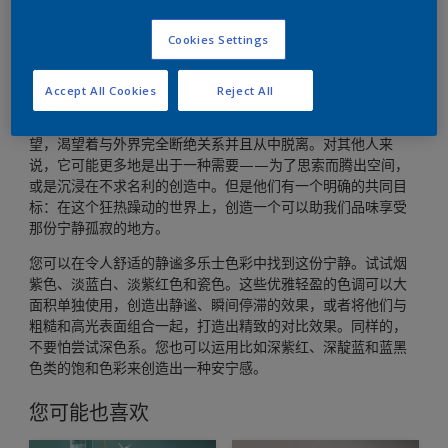
寻觅慰藉？让静谧的色彩带你逃离现实
Cookies Settings
Accept All Cookies
Reject All
对您而言“离线”意味着什么？对一些人而言，那也许是一种渴
望，渴望着与外界完全断绝关系并且从中脱离。对其他人来
说，它可能更多地是出于一种需要——为了思索而腾出空间，
或是沉浸在不求名利的创造中。但是他们有一个明确的共同目
标：在这个狂热躁动的世界上，创造一个可以助我们品味享受
那份宁静孤寂的地方。
您可以在令人舒适的静谧多乐士色彩中找到这份宁静。试试烟
紫色、淡蓝白、淡紫红色和瓷色。这些优雅轻盈的色调可以大
面积单独使用，创造出静谧、瞬间停滞的效果，或者将他们与
粗糙和高光表面组合一起，打造出精致的对比效果。同样的，
不要怕尝试深色系。您也可以运用比如深紫红、深靛蓝和蓝黑
色类的饱和色彩来创造出一种安宁感。
您可能也喜欢