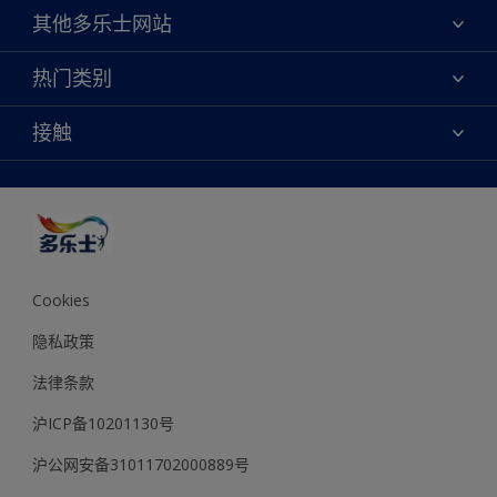
关于我们
其他多乐士网站
联系我们
焕新服务
热门类别
查找店铺
多乐士专业
网站地图
颜色
接触
天猫官方旗舰店
报告公示
产品
京东官方旗舰店
便捷性
绿色工厂
创意灵感
京东自营旗舰店
颜色准确性
装修建议
抖音官方旗舰店
可持续发展
拼多多官方旗舰店
多乐士2025年度色彩 - 金盏黄
Cookies
隐私政策
法律条款
沪ICP备10201130号
沪公网安备31011702000889号