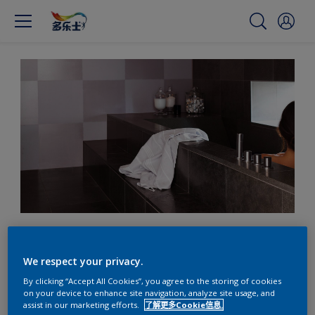
用令人舒适的多乐士色彩搭
配，让时光停滞
We respect your privacy.
By clicking “Accept All Cookies”, you agree to the storing of cookies
on your device to enhance site navigation, analyze site usage, and
assist in our marketing efforts.
了解更多Cookie信息.