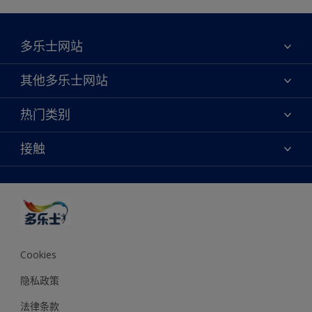
多乐士网站
关于我们
其他多乐士网站
联系我们
焕新服务
热门类别
查找店铺
多乐士专业
网站地图
颜色
接触
天猫官方旗舰店
报告公示
产品
京东官方旗舰店
便捷性
绿色工厂
创意灵感
京东自营旗舰店
颜色准确性
装修建议
抖音官方旗舰店
可持续发展
拼多多官方旗舰店
多乐士2025年度色彩 - 金盏黄
Cookies
隐私政策
法律条款