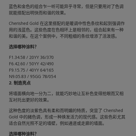
蓝色和金色的组合乍一听可能异乎寻常，但是只要用对了色调
就能搭配出明快而和谐的效果。
Cherished Gold 在这里搭配的是暖调中性色条纹和起到强调作
用的浅蓝色。这些色度在色相环上是相邻的，组合起来有一种
和谐的美。在这个案例中，不同粗细的条纹增添了活泼感。
选择哪种涂料？
F1.34.58 / 20YY 36/370
F6.42.60 / 50YY 42/490
F9.15.75 / 40YY 64/165
N9.05.83 / 95GG 78/054
2. 制造亮点
将墙面横向地一分为二，就能巧妙地让互补色变得抢眼而又相
互衬托出更好的效果。
这种色度的淡紫色具有柔和而明媚的特质，突显了 Cherished
Gold 中的赭色调，形成一种焕发活力的现代感。这些色彩尤其
适合自然光照不足的墙壁，例如通道或走廊的墙面。
选择哪种涂料？