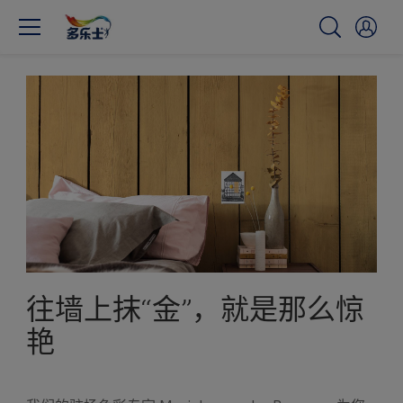
往墙上抹“金”，就是那么惊
艳