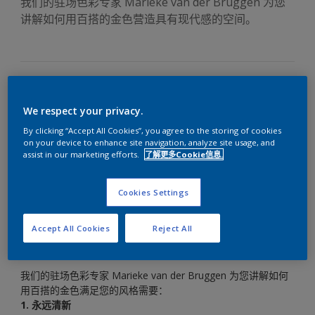
我们的驻场色彩专家 Marieke van der Bruggen 为您
讲解如何用百搭的金色营造具有现代感的空间。
“我看到有文章说现在金色非常流行。我准备要翻新客厅墙面，
We respect your privacy.
很想试试金色，但是怎样才能保证几年后不会显得过时呢？”
By clicking “Accept All Cookies”, you agree to the storing of cookies
AkzoNobel 最近的一项调查发现，有五分之一的人进行装修的
on your device to enhance site navigation, analyze site usage, and
assist in our marketing efforts.
了解更多Cookie信息.
主要原因是为了让他们的家居空间更加现代化。
要让家居空间显得明亮并营造出清新而现代的感觉，最好的方
Cookies Settings
法莫过于为墙面涂上 Cherished Gold（珍藏金）油漆。就色度
而言，这是我们最百搭的彩色油漆之一。
Accept All Cookies
Reject All
Cherished Gold 混有赭色调，因此既足够明亮醒目，又能与其
他色度和谐搭配，形成大胆张扬而又极具亲和力的配色效果。
我们的驻场色彩专家 Marieke van der Bruggen 为您讲解如何
用百搭的金色满足您的风格需要：
1. 永远清新