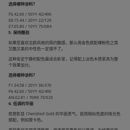
选择哪种涂料？
F6.42.60 / 50YY 42/490
E8.15.44 / 20YY 22/129
E7.05.80 / 10YY 75/084
5. 保持酷劲
如果您喜欢北欧风格的简约酷感，那么用金色搭配裸粉色之类
又酷又美的中性色一定错不了。
这种安定宁静的配色最适合卧室，记得配上淡色木质家具为整
个效果加分。
选择哪种涂料？
F1.34.58 / 20YY 36/370
F6.42.60 / 50YY 42/490
AN.02.81 / 70RR 73/025
6. 低调的华丽
若想彰显 Cherished Gold 的华丽贵气，就用相似色度的哑光色
搭配，例如摩卡色。
用窄条纹来提高清晰度，或选用亮黄色加以强调，为经典风格