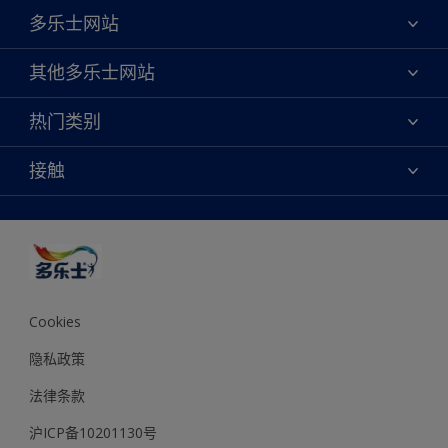
多乐士网站
关于我们
其他多乐士网站
联系我们
焕新服务
热门类别
查找店铺
多乐士专业
网站地图
颜色
接触
天猫官方旗舰店
报告公示
产品
京东官方旗舰店
便捷性
绿色工厂
创意灵感
京东自营旗舰店
颜色准确性
装修建议
抖音官方旗舰店
可持续发展
拼多多官方旗舰店
多乐士2025年度色彩 - 金盏黄
Cookies
隐私政策
法律条款
沪ICP备10201130号