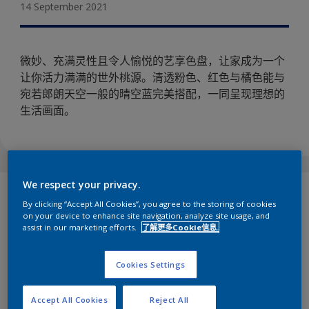
14 September 2021
微妙、充满灵性且令人愉悦的艺享色盘，让家成为一个
让你活力满满的世外桃源。清透粉色、红色与橘色能与
宛若郎朗天空一般的晴空蓝完美搭配，一同呈现理想的
生活画面。
We respect your privacy.
发挥创造力可以唤醒活力、抚慰心灵和收获快乐，而我们都需
By clicking “Accept All Cookies”, you agree to the storing of cookies
要这样一个具有创造力的空间，让我们可以在其中聆听音乐、
on your device to enhance site navigation, analyze site usage, and
阅读书籍和尽情思考。艺享色盘以其柔和的色调为家打造一个
assist in our marketing efforts.
了解更多Cookie信息.
极致舒缓的背景氛围：温暖的色调与清新明朗的
晴空蓝
完美搭
配。
Cookies Settings
无论您是选择涂刷一面纯色背景墙还是尝试创意分色，这些颜
色搭配起来都很好看，可以让您家中的任何空间——从最大的
Accept All Cookies
Reject All
客厅到最小的角落都焕然一新。