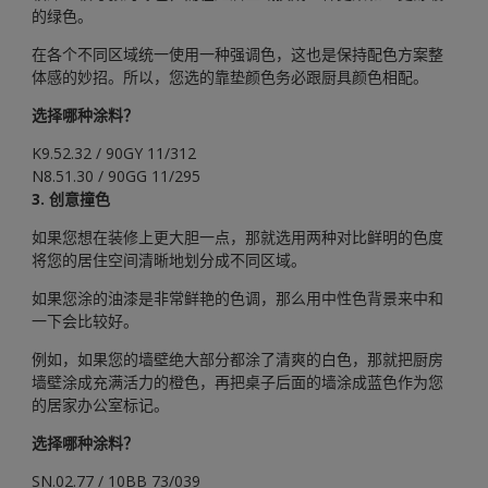
的绿色。
在各个不同区域统一使用一种强调色，这也是保持配色方案整
体感的妙招。所以，您选的靠垫颜色务必跟厨具颜色相配。
选择哪种涂料？
K9.52.32 / 90GY 11/312
N8.51.30 / 90GG 11/295
3. 创意撞色
如果您想在装修上更大胆一点，那就选用两种对比鲜明的色度
将您的居住空间清晰地划分成不同区域。
如果您涂的油漆是非常鲜艳的色调，那么用中性色背景来中和
一下会比较好。
例如，如果您的墙壁绝大部分都涂了清爽的白色，那就把厨房
墙壁涂成充满活力的橙色，再把桌子后面的墙涂成蓝色作为您
的居家办公室标记。
选择哪种涂料？
SN.02.77 / 10BB 73/039