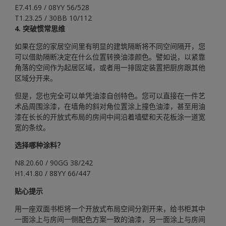
E7.41.69 / 08YY 56/528
T1.23.25 / 30BB 10/112
4. 突破惯常思维
如果在您的家居空间里有明显的建筑隔断将不同空间隔开，您
可以借助隔断决定在什么位置转换油漆颜色。譬如说，以紧靠
角落的空间作为起居区域，或者用一排固定装置把厨房跟其他
区域分开来。
但是，您也完全可以单凭油漆自创特色。您可以直接在一件艺
术品周围涂漆，在墙角的斜对角位置涂上撞色油漆，甚至用油
漆在长长的开放式布局的房间中间沿着墙壁和天花板涂一道宽
宽的条纹。
选择哪种涂料？
N8.20.60 / 90GG 38/242
H1.41.80 / 88YY 66/447
贴心提示
用一座双面书柜将一个开放式布局空间分割开来，给书柜其中
一面涂上与房间一侧配色方案一致的油漆，另一面涂上与房间