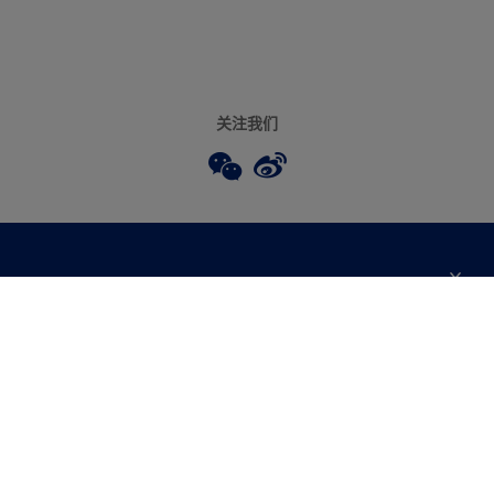
关注我们
关于我们
联系我们
焕新服务
查找店铺
多乐士专业
网站地图
颜色
天猫官方旗舰店
报告公示
产品
京东官方旗舰店
便捷性
绿色工厂