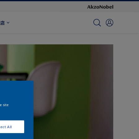
商店
e site
ect All