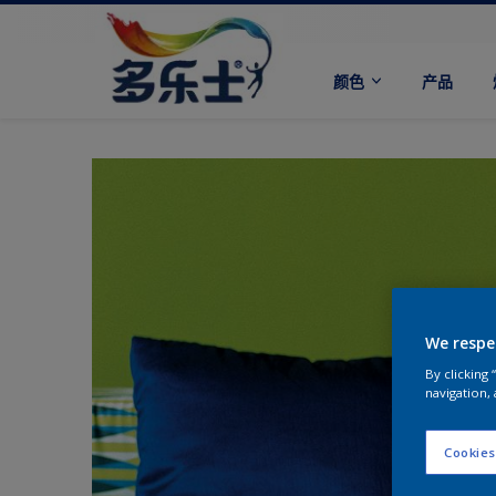
颜色
产品
We respe
By clicking
navigation, 
Cookies