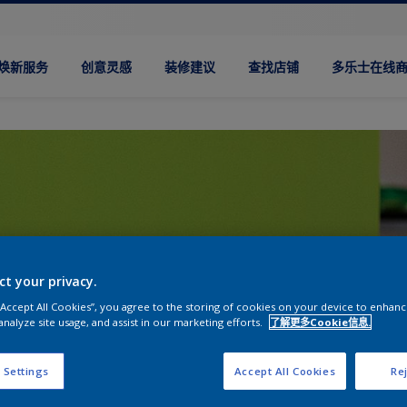
焕新服务
创意灵感
装修建议
查找店铺
多乐士在线
ct your privacy.
 “Accept All Cookies”, you agree to the storing of cookies on your device to enhanc
analyze site usage, and assist in our marketing efforts.
了解更多Cookie信息.
 Settings
Accept All Cookies
Rej