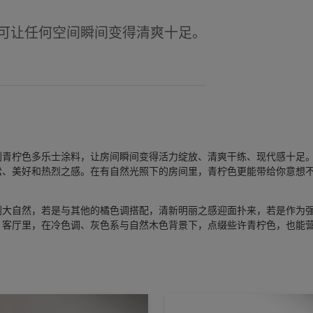
可让任何空间瞬间变得清爽十足。
刷青柠色多乐士涂料，让房间瞬间变得活力绽放、清爽干练、现代感十足
松、美好和热烈之感。在有自然光照下的房间里，青柠色更能带给你意想
到大自然，若是与其他的橘色调搭配，清新明丽之感迎面扑来，若是作为
。客厅里，在冷色调、灰色系与自然木色背景下，点缀些许青柠色，也能