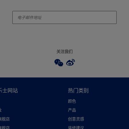
enter-your-email
关注我们
乐士网站
热门类别
颜色
业
产品
旗舰店
创意灵感
旗舰店
装修建议