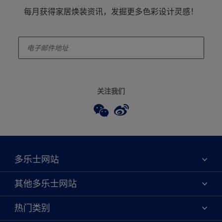
每月获得家居焕装资讯，发掘更多色彩设计灵感！
enter-your-email
关注我们
多乐士网站
关于我们
其他多乐士网站
联系我们
焕新服务
热门类别
查找店铺
多乐士专业