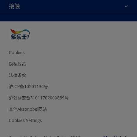
网站地图
颜色
接触
天猫官方旗舰店
报告公示
产品
京东官方旗舰店
便捷性
绿色工厂
创意灵感
京东自营旗舰店
颜色准确性
装修建议
抖音官方旗舰店
可持续发展
拼多多官方旗舰店
多乐士2025年度色彩 - 金盏黄
Cookies
隐私政策
法律条款
沪ICP备10201130号
沪公网安备31011702000889号
其他Akzonobel网站
Cookies Settings