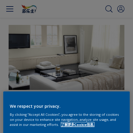
材质纹理对家装的重要作用
We respect your privacy.
By clicking “Accept All Cookies”, you agree to the storing of cookies
on your device to enhance site navigation, analyze site usage, and
使用各种材质纹理为中性色调的搭配增添纵深感
assist in our marketing efforts.
了解更多Cookie信息.