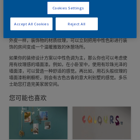
Cookies Settings
Accept All Cookies
Reject All
当你用中性色调进行装修设计时，材质的纹理变得极其重要。
诸如被单上的蕾丝花边、窗帘的天鹅绒质地以及皮球的软羊毛
外皮一样，装饰物的材质纹理，可以立刻把用中性色彩进行装
饰的房间变成一个温暖雅致的休憩场所。
如果你的装修设计方案以中性色调为主，那么你也可以考虑使
用有纹理感的墙面漆。例如，在小卧室中，使用有珍珠光泽的
墙面漆，可以营造一种舒适的感觉。再比如，用石头般纹理的
墙面漆粉刷橱柜，则会有古色古香的意大利别墅的感觉。多乐
士助您打造完美家居空间。
您可能也喜欢