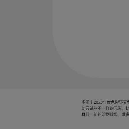
多乐士2023年度色彩野
妨尝试些不一样的元素，
耳目一新的涂刷效果。准