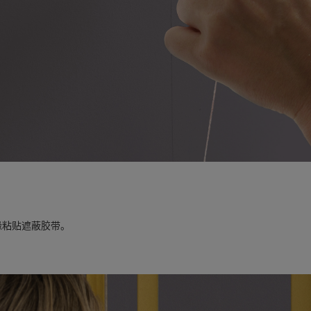
缘粘贴遮蔽胶带。