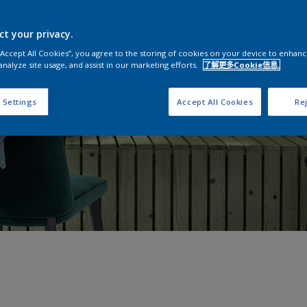
ct your privacy.
 “Accept All Cookies”, you agree to the storing of cookies on your device to enhanc
analyze site usage, and assist in our marketing efforts.
了解更多Cookie信息.
 Settings
Accept All Cookies
Rej