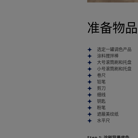
准备物品
选定一罐调色产品
涂料搅拌棒
大号滚筒刷和托盘
小号滚筒刷和托盘
卷尺
铅笔
剪刀
细线
钥匙
粉笔
遮蔽美纹纸
水平尺
Step 1: 涂刷背景底色