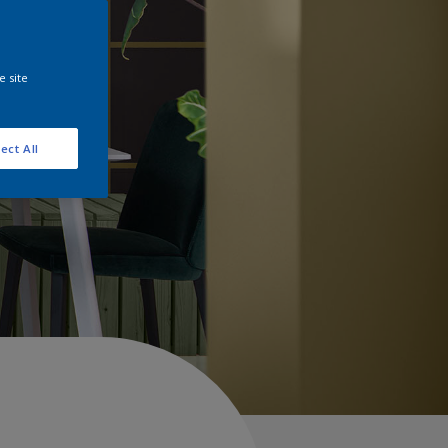
e site
ect All