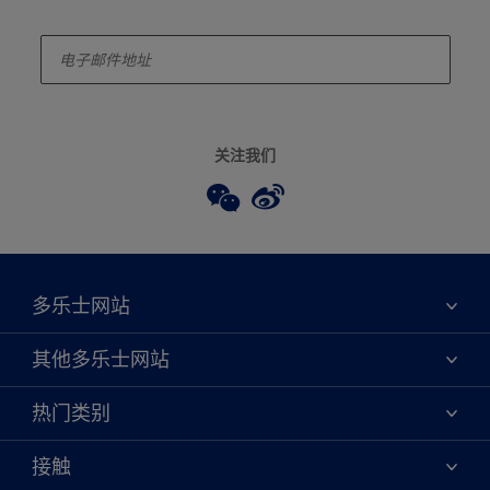
enter-your-email
关注我们
多乐士网站
关于我们
其他多乐士网站
联系我们
焕新服务
热门类别
查找店铺
多乐士专业
网站地图
颜色
接触
天猫官方旗舰店
报告公示