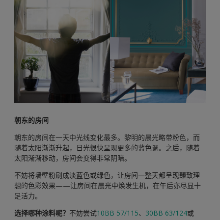
朝东的房间
朝东的房间在一天中光线变化最多。黎明的晨光略带粉色，而
随着太阳渐渐升起，日光很快呈现更多的蓝色调。之后，随着
太阳渐渐移动，房间会变得非常阴暗。
不妨将墙壁粉刷成淡蓝色或绿色，让房间一整天都呈现臻致理
想的色彩效果——让房间在晨光中焕发生机，在午后亦尽显十
足活力。
选择哪种涂料呢？
不妨尝试
10BB 57/115
、
30BB 63/124
或