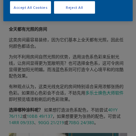
Accept All Cookies
Reject All
全天都有光照的房间
这类房间最容易装修，因为它们基本上全天都有光照，因此任
何颜色都适合。
为何不利用房间自然光照的优势，选用淡色系色彩来反射光
线，让房间显得更为宽敞明亮？也可选择金色系，这可令房间
显得更加阳光明媚。而浅蓝色系则可打造令人心境平和的炫酷
配色效果。
有种观点认为，这类光线充足的房间特别适合采用浓郁张扬的
色彩。如果担心色彩会不合适，不妨先用
多乐士焕色大师软件
即时预览墙漆粉刷后的色彩效果。
选择哪种涂料呢？
如果想打造淡色系配色，不妨尝试
40YY
76/112
或
10BB 49/137
，如果想要更为张扬的配色，可尝试
14RR 09/333
、
90GG 21/219
或
70BG 24/380
。