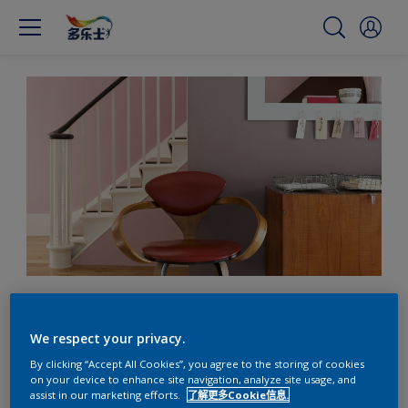
多乐士助您用亮丽的复古色
彩搭配打造怀旧感
We respect your privacy.
By clicking “Accept All Cookies”, you agree to the storing of cookies
on your device to enhance site navigation, analyze site usage, and
assist in our marketing efforts.
了解更多Cookie信息.