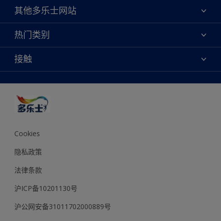
关于我们
其他多乐士网站
联系我们
焕新服务
热门类别
查找店铺
多乐士专业
网站地图
颜色
接触
天猫官方旗舰店
报告公示
产品
京东官方旗舰店
便捷性
绿色工厂
创意灵感
京东自营旗舰店
颜色准确性
装修建议
抖音官方旗舰店
可持续发展
拼多多官方旗舰店
多乐士2025年度色彩 - 金盏黄
Cookies
隐私政策
法律条款
沪ICP备10201130号
沪公网安备31011702000889号