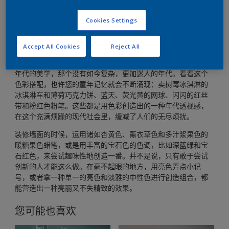
复古色调把家打造得充满乐趣
Cookies Settings
Accept All Cookies
Reject All
您是否曾经渴望过更简单的时代呢？这种装修趋势致敬了五十
年代的美学，那个没有如今复杂，更加迷人的年代。看看这个
色彩搭配，也许您的童年记忆就会不断涌现：卖树莓冰淇淋的
冰淇淋车和薄荷巧克力饼、蓝天、荧光黄的网球、闪闪的红丝
带和粉红色粉笔。这些都是用色彩创造出的一种年代透视感，
在这个充满烦躁的现代社会里，缓减了人们的无尽烦扰。
装修墙面的时候，运用诸如杏黄色、薰衣草色和多汁浆果色的
暖糖果色蜡笔，或是用丰富的宝石色的色调，比如深蓝绿和宝
石红色，来尝试趣味性地创造一番。并不是说，只有敢于尝试
创新的人才能这么做。在毫不起眼的地方，用亮色弄点小记
号，或者拿一种单一的亮色和淡雅的中性色进行创造组合，都
能营造出一种亮丽又不失精致的效果。
您可能也喜欢