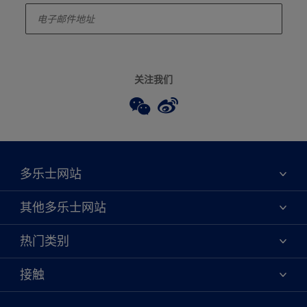
关注我们
多乐士网站
关于我们
其他多乐士网站
联系我们
焕新服务
热门类别
查找店铺
多乐士专业
网站地图
颜色
接触
天猫官方旗舰店
报告公示
产品
京东官方旗舰店
便捷性