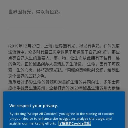
世界因有光，得以有色彩。
(2019年12月27日，上海) 世界因有光，得以有色彩。在时光更
迭流转中，众多时代巨匠庆幸遇见了那道属于自己的“光”，那些
点亮自己人生的重要人、事、物，让生命从此拥有了独具一格
的色彩。正如诚品创办人吴清友先生所说，“生命，因有了可探
索一生的心念，终将透现光彩。”闪耀的灵魂映射交织，绘制出
这个世界的五彩之色。
秉承着对多彩生命的赞颂和对美好生活的共同向往，多乐士再
度携手诚品生活苏州，全新打造的2020年诚品生活苏州大步梯
“生命之光”主题展览正式对外亮相。展览以独特的色彩张力诠释
大师们的生命闪光时刻，正是多乐士开拓创新、多维跨界的又
We respect your privacy.
一次大胆实验。
By clicking “Accept All Cookies”, you agree to the storing of cookies
on your device to enhance site navigation, analyze site usage, and
assist in our marketing efforts.
了解更多Cookie信息.