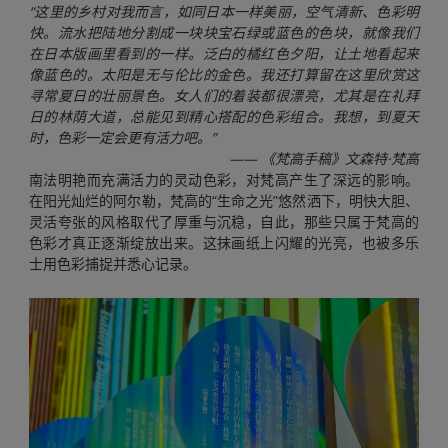
“这里的乡村对我而言，如同日本一样美丽，空气清新、色彩明
快。流水把陆地分割成一块块宝石绿或蓝色的色块，就像我们
在日本版画里看到的一样。泛白的橘红色夕阳，让土地看起来
像蓝色的。太阳是无与伦比的金色。我还打算留在这里欣赏这
寻常夏日的壮丽景色。女人们的着装都很漂亮，尤其是在礼拜
日的林荫大道，总能见到精心搭配的色彩组合。我想，到夏天
时，色彩一定会更有活力吧。”
—— 《梵高手稿》文森特·梵高
南法明艳而充满活力的灵动色彩，对梵高产生了深远的影响。
在阳光灿烂的阿尔勒，梵高的“生命之光”悠然洒下，明快大胆、
灵活夸张的风格取代了厚重与沉稳，自此，那些只属于梵高的
色彩才真正逐渐绽放出来。这抹画纸上闪耀的光亮，也被多乐
士用色彩捕捉并悉心记录。