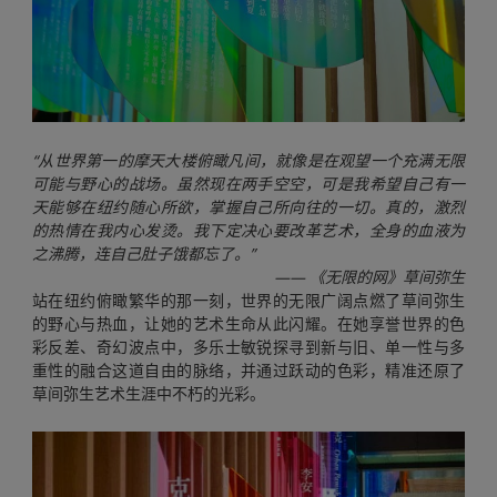
“从世界第一的摩天大楼俯瞰凡间，就像是在观望一个充满无限
可能与野心的战场。虽然现在两手空空，可是我希望自己有一
天能够在纽约随心所欲，掌握自己所向往的一切。真的，激烈
的热情在我内心发烫。我下定决心要改革艺术，全身的血液为
之沸腾，连自己肚子饿都忘了。”
—— 《无限的网》草间弥生
站在纽约俯瞰繁华的那一刻，世界的无限广阔点燃了草间弥生
的野心与热血，让她的艺术生命从此闪耀。在她享誉世界的色
彩反差、奇幻波点中，多乐士敏锐探寻到新与旧、单一性与多
重性的融合这道自由的脉络，并通过跃动的色彩，精准还原了
草间弥生艺术生涯中不朽的光彩。