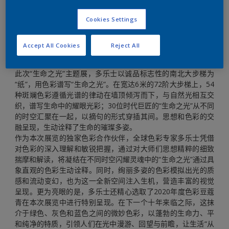
Cookies Settings
Accept All Cookies
Reject All
光彩交融 折射生命光芒
此次“生命之光”主题展，多乐士以诚品标志性的南北大步梯为
“纸”，用色彩谱写“生命之光”。在宽达6米的72阶大步梯上，54
种斑斓色彩遵循光谱的律动在墙顶倾泻而下，与自然光相互交
织，谱写生命中的耀眼光彩；30位时代巨匠的“生命之光”从不同
的时空汇聚在一起，以摘句的形式穿插其间。思想和色彩的交
融呈现，生动诠释了生命的璀璨多姿。
作为本次展览的独家色彩合作伙伴，全球色彩专家多乐士凭借
对色彩的深入理解和敏锐把握，通过对大师们思想精粹的细致
揣摩和解读，将凝结在不同时空闪耀灵魂中的“生命之光”通过具
象直观的色彩生动诠释。同时，绚丽多姿的色彩模拟出光的质
感和流动变幻，也为这一全新空间注入生机，营造丰富的视觉
呈现。更为亮眼的是，多乐士还精心选取了2020年度色彩豆蔻
青在本次展览中进行特别呈现。在下一个十年来临之际，这抹
介于绿色、灰色和蓝色之间的微妙色彩，以蓬勃的生命力、平
和纯净的特质，引领人们在光中漫游、回望与前瞻，让生活“从