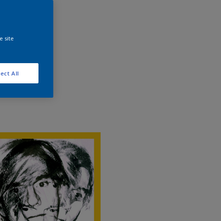
e site
ect All