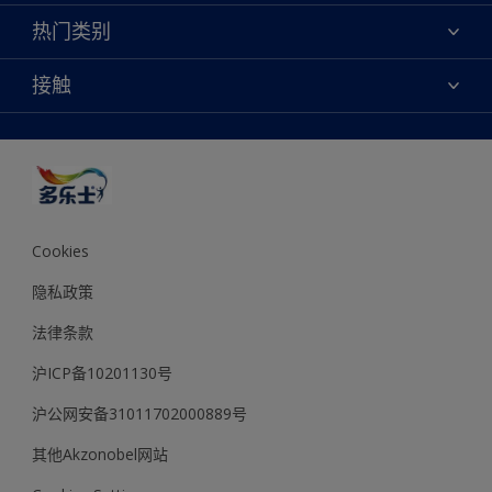
联系我们
焕新服务
热门类别
查找店铺
多乐士专业
网站地图
颜色
接触
天猫官方旗舰店
报告公示
产品
京东官方旗舰店
便捷性
绿色工厂
创意灵感
京东自营旗舰店
颜色准确性
装修建议
抖音官方旗舰店
可持续发展
拼多多官方旗舰店
多乐士2025年度色彩 - 金盏黄
Cookies
隐私政策
法律条款
沪ICP备10201130号
沪公网安备31011702000889号
其他Akzonobel网站