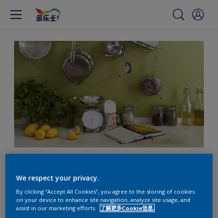
用馋涎欲滴的多乐士色彩烹
We respect your privacy.
调一场厨房盛宴
By clicking “Accept All Cookies”, you agree to the storing of cookies
on your device to enhance site navigation, analyze site usage, and
assist in our marketing efforts.
了解更多Cookie信息.