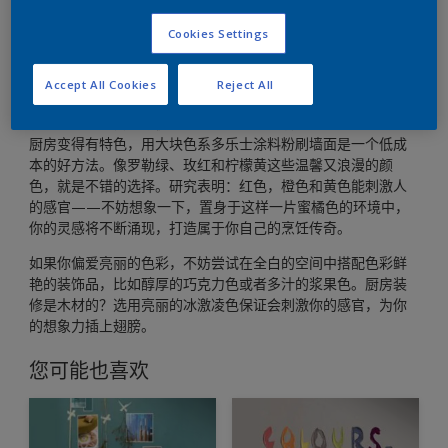
用看起来美味的厨房色彩搭配调动身体各个感官。
Cookies Settings
Accept All Cookies
Reject All
有什么比让味蕾跳动促进食欲的色彩更吸引人的呢？想让你的
厨房变得有特色，用大块色系多乐士涂料粉刷墙面是一个低成
本的好方法。像罗勒绿、玫红和柠檬黄这些温馨又浪漫的颜
色，就是不错的选择。研究表明：红色，橙色和黄色能刺激人
的感官——不妨想象一下，置身于这样一片蜜橘色的环境中，
你的灵感将不断涌现，打造属于你自己的烹饪传奇。
如果你偏爱亮丽的色彩，不妨尝试在全白的空间中搭配色彩鲜
艳的装饰品，比如醇厚的巧克力色或者多汁的浆果色。厨房装
修是木材的？选用亮丽的冰激凌色保证会刺激你的感官，为你
的想象力插上翅膀。
您可能也喜欢