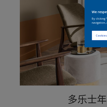
We respe
By clicking
navigation, 
Cookies
多乐士年