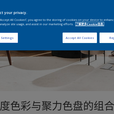
ct your privacy.
 “Accept All Cookies”, you agree to the storing of cookies on your device to enhanc
analyze site usage, and assist in our marketing efforts.
了解更多Cookie信息.
 Settings
Accept All Cookies
Rej
度色彩与聚力色盘的组