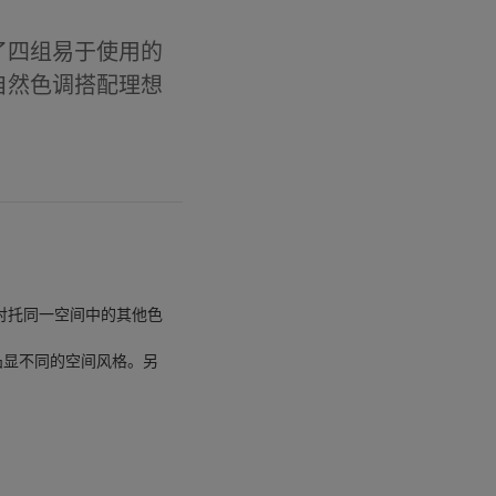
了四组易于使用的
自然色调搭配理想
衬托同一空间中的其他色
凸显不同的空间风格。另