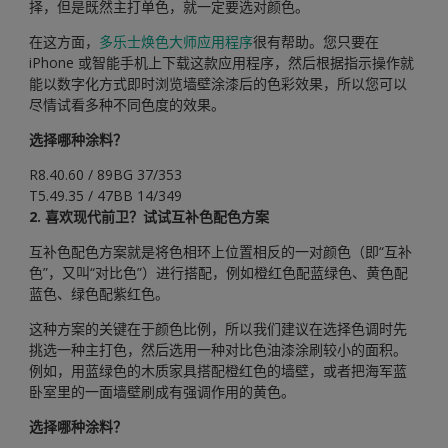
择，但是既然主打单色，就一定要选对颜色。
在这方面，
多乐士焕色大师应用程序
很有帮助。您只要在
iPhone 或智能手机上下载这款应用程序，然后根据指示操作就
能以数字化方式即时浏览墙壁涂漆后的色彩效果，所以您可以
尽情试看多种不同色度的效果。
选择哪种涂料？
R8.40.60 / 89BG 37/353
T5.49.35 / 47BB 14/349
2. 喜欢现代前卫？试试互补色配色方案
互补色配色方案就是将色相环上位置相反的一对颜色（即“互补
色”，又叫“对比色”）进行搭配，例如橙红色配蓝绿色、黄色配
蓝色、绿色配紫红色。
这种方案的关键在于颜色比例，所以我们建议在选择色调时先
挑选一种主打色，然后选用一种对比色油漆涂刷较小的面积。
例如，用蓝绿色的木质家具搭配橙红色的墙壁，或者把海军蓝
卧室里的一面墙壁刷成有强调作用的黄色。
选择哪种涂料？