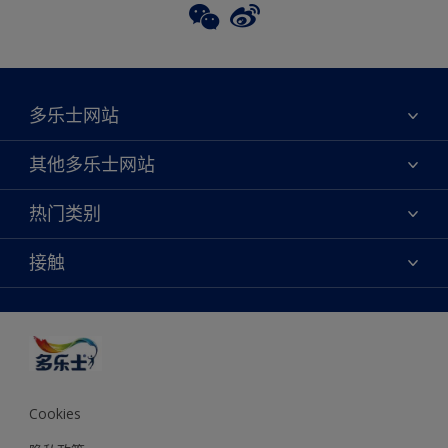
多乐士网站
关于我们
其他多乐士网站
联系我们
焕新服务
热门类别
查找店铺
多乐士专业
网站地图
颜色
接触
天猫官方旗舰店
报告公示
产品
京东官方旗舰店
便捷性
绿色工厂
创意灵感
京东自营旗舰店
颜色准确性
装修建议
抖音官方旗舰店
可持续发展
拼多多官方旗舰店
多乐士2025年度色彩 - 金盏黄
Cookies