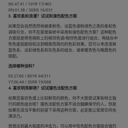
B6.47.41 / 10YR 17/465
RN.01.38 / 30BB 16/031
3. 喜欢柔和浪漫？试试和谐色配色方案
如果您会自然而然地被柔粉色、淡蓝色或粉绿色之类的柔和色
调吸引住，何不在家居装修中采用和谐色配色方案？这种配色
方案就是将色相轮上的相邻色调/相邻色度进行组合，再结合中
性色度就能轻松达到精致而简约的色彩效果。您可以考虑清爽
蓝色系、淡彩绿色系和灰色系的组合，或者暖杏色与晚霞色的
搭配。
选择哪种涂料？
E0.27.60 / 80YR 44/311
Y7.06.44 / 30RR 19/068
4. 喜欢明亮鲜艳？试试撞色法配色方案
如果您喜欢色谱上比较鲜亮的颜色，何不大胆尝试某些特立独
行的颜色组合呢？撞色法配色方案不适合腼腆保守的人，但是
如果在适当平衡的前提下采用这种方案，必定能让家居空间充
满活力。
若想达到最大程度的冲击力，可以用中性色配色方案结合强烈