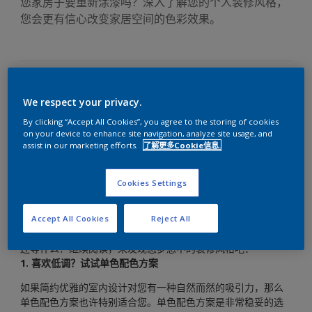
您家房子要重新涂漆吗？深入了解您的个人装修风格，
您会更有信心改变家居空间的色彩效果。
We respect your privacy.
“我想翻新我家的墙壁，但是不知道该选择哪些颜色。我很喜欢
邻居的撞色方案，但又担心这种方案对我来说太冒险了点。您
By clicking “Accept All Cookies”, you agree to the storing of cookies
可以帮我找到属于我的个人风格吗？”
on your device to enhance site navigation, analyze site usage, and
assist in our marketing efforts.
了解更多Cookie信息.
AkzoNobel 研究发现，说到重新装修家居空间，40% 的受访者
表示很自然地被中性色配色方案吸引，而 36% 的受访者表示更
Cookies Settings
喜欢具有现代感的色彩效果。
如果您能明白自己喜欢哪些颜色组合、为何喜欢，您就能在装
Accept All Cookies
Reject All
修方面更有信心，也更容易找到自己真正满意的配色方案。
还等什么？继续阅读，来发现您梦想中的装修风格吧：
1. 喜欢低调？试试单色配色方案
如果简约优雅的室内设计对您有一种自然而然的吸引力，那么
单色配色方案也许特别适合您。单色配色方案是非常稳妥的选