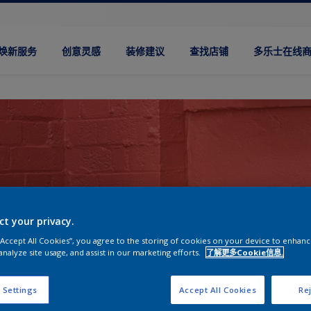
焕新服务
创意灵感
装修建议
查找店铺
多乐士在线
ct your privacy.
 “Accept All Cookies”, you agree to the storing of cookies on your device to enhanc
analyze site usage, and assist in our marketing efforts.
了解更多Cookie信息.
 Settings
Accept All Cookies
Rej