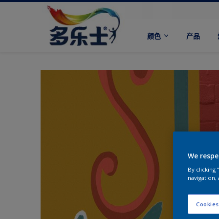
颜色
产品
We respe
By clicking
navigation, 
Cookies