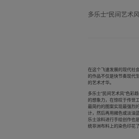
多乐士“民间艺术
在这个飞速发展的现代社
的作品不仅是快节奏现代
的艺术才华。
多乐士“民间艺术风”色彩
的想象力，在惊叹于传世
最简约的图案实现最强烈
计，然后再用赭色或淡油
乐士涂料进行手绘创作也
统非洲布料上的染色印花