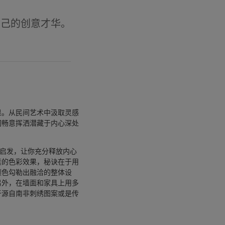
自己的创意才华。
果。从民间艺术中汲取灵感
们畅意挥洒潜藏于内心深处
找启发，让你充分释放内心
素的色彩效果，秘诀在于用
颜色勾勒出融洽的整体设
另外，在墙面和家具上用多
于源自南非刺绣图案或是传