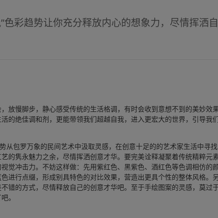
风”色彩趋势让你充分释放内心的想象力，尽情挥洒
会，放慢脚步，静心感受传统的生活格调，有时会收到意想不到的美妙效
生活的绝佳调和剂，更能带领我们超越自我，进入更宏大的世界，引导我
趋势从包罗万象的民间艺术中汲取灵感，在创意十足的的艺术家生活中寻
工艺的隽永魅力之余，尽情挥洒创意才华。要完美诠释凝聚着传统精粹元
的视觉冲击力。不妨这样做：先用紫红色、黑紫色、酒红色等色调相仿的
蓝色进行点缀，形成别具特色的对比效果，营造出更具个性的整体风格。
是不错的方式，尽情释放自己的创意才华吧。至于手绘图案的灵感，莫过
了吧。