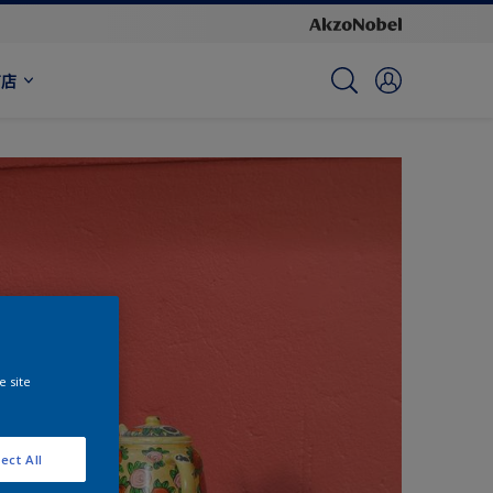
商店
e site
ect All