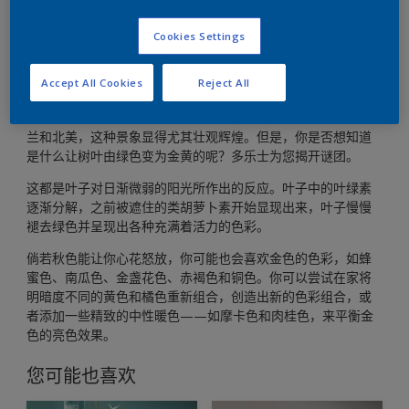
Cookies Settings
在夏季光鲜活力的绿色之后，乔木与灌木的叶子开始变得金
Accept All Cookies
Reject All
黄，这预示着一场华丽的色彩旅程。你会不禁被各种各样的黄
色、红色、橘色和金色的风景弄得眼花缭乱，尤其是在新英格
兰和北美，这种景象显得尤其壮观辉煌。但是，你是否想知道
是什么让树叶由绿色变为金黄的呢？多乐士为您揭开谜团。
这都是叶子对日渐微弱的阳光所作出的反应。叶子中的叶绿素
逐渐分解，之前被遮住的类胡萝卜素开始显现出来，叶子慢慢
褪去绿色并呈现出各种充满着活力的色彩。
倘若秋色能让你心花怒放，你可能也会喜欢金色的色彩，如蜂
蜜色、南瓜色、金盏花色、赤褐色和铜色。你可以尝试在家将
明暗度不同的黄色和橘色重新组合，创造出新的色彩组合，或
者添加一些精致的中性暖色——如摩卡色和肉桂色，来平衡金
色的亮色效果。
您可能也喜欢