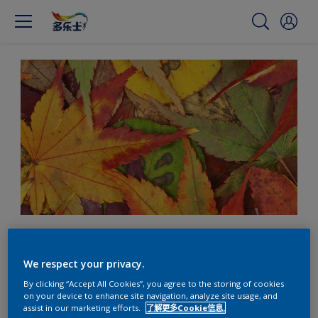
秋辉闪耀的金色
We respect your privacy.
By clicking “Accept All Cookies”, you agree to the storing of cookies
秋季里，大自然的色彩变化是一个季节性的景象。
on your device to enhance site navigation, analyze site usage, and
assist in our marketing efforts.
了解更多Cookie信息.