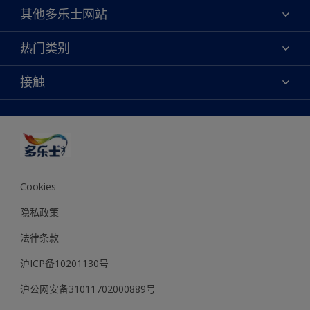
关于我们
其他多乐士网站
联系我们
焕新服务
热门类别
查找店铺
多乐士专业
网站地图
颜色
接触
天猫官方旗舰店
报告公示
产品
京东官方旗舰店
便捷性
绿色工厂
创意灵感
京东自营旗舰店
颜色准确性
装修建议
抖音官方旗舰店
可持续发展
拼多多官方旗舰店
多乐士2025年度色彩 - 金盏黄
Cookies
隐私政策
法律条款
沪ICP备10201130号
沪公网安备31011702000889号