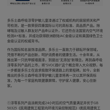
多乐士森呼吸淳零护敏儿童漆通过了权威机构的层层把关和严
苛检测，是一款荣获四重国际认可的高标准、高品质产品。除
哮喘及过敏人群友好产品®认证外，它还符合法国室内空气环境
检测A+标准，并成功获得欧洲欧陆IAC金级认证和美国绿色卫士
金级认证的权威背书。
作为国际知名装饰漆品牌，多乐士一直致力于耕耘环保领域，
凭借不断的产品创新，呵护消费者的健康生活。十余年来，从
推出第一只抗甲醛墙面漆，到提出“无添加”新理念，再到森呼吸
淳零系列产品的上市，将“SVOC趋0”这个概念带入大众视野，每
一步都是多乐士在追求极致环保道路上的里程碑。如今，全新
推出的多乐士森呼吸淳零护敏儿童漆将再一次以其环保高标
准，为每一个家庭构筑健康屏障，守护家人健康，安心住新
家。
①淳零系列产品涂刷完成24小时后的空气质量满足并优于GB
50325《民用建筑工程室内环境污染控制规范》I类民用建筑工