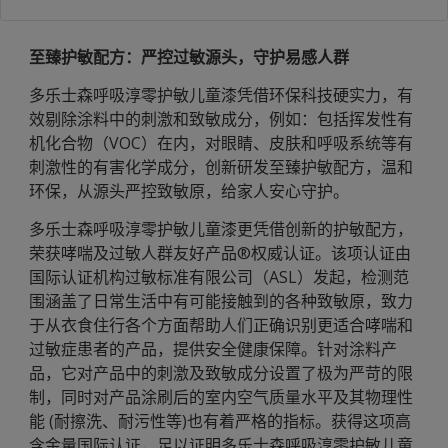
至臻护敏配方：严控过敏源头，守护易感人群
多乐士森呼吸淳零护敏儿童漆凭借环保科技硬实力，有
效剔除涂料中的刺激和致敏成分，例如：包括挥发性有
机化合物（VOC）在内，对眼睛、皮肤和呼吸系统等有
刺激性的有害化学成分，创新研发至臻护敏配方，温和
环保，从源头严控致敏原，给家人安心守护。
多乐士森呼吸淳零护敏儿童漆更凭借创新的护敏配方，
荣获哮喘及过敏人群友好产品®权威认证。该项认证由
国际认证机构过敏标准有限公司（ASL）发起，检测范
围涵盖了日常生活中有可能接触到的各种致敏原，致力
于从衣食住行各个方面帮助人们正确识别更适合哮喘和
过敏症患者的产品，提供安全健康保障。针对涂料产
品，它对产品中的刺激及致敏成分设置了极为严苛的限
制，同时对产品涂刷后的室内空气质量水平及其物理性
能 (耐擦洗、耐污性等)也有着严格的指标。获得这项高
含金量国际认证，足以证明多乐士森呼吸淳零护敏儿童