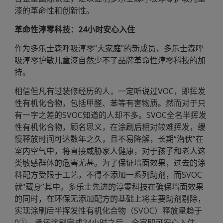
漆的革命性和创新性。
革命性淳零科技：24小时安心入住
作为多乐士森呼吸淳零“大家庭”的新成员，多乐士森呼
吸淳零护敏儿童漆自然少不了品牌革命性淳零科技的加
持。
相信但凡有过装修经历的人，一定听说过VOC，即挥发
性有机化合物，包括甲醛、苯等有害物质。然而对于只
有一字之差的SVOC知道的人却不多。SVOC全名半挥发
性有机化合物，顾名思义，在涂刷后相对较难挥发，缓
慢释放时间可达数年之久，且不易降解，长期“潜伏”在
室内空气中，将直接威胁家人健康，对于孩子和老人这
类敏感群体的危害尤甚。为了保证墙面效果，过去的涂
料配方受限于工艺，不得不添加一系列助剂，而SVOC
就“藏身”其中。多乐士先进的淳零科技在确保墙面效果
的同时，在环保无添加配方的基础上将主要助剂剔除，
实现涂刷后半挥发性有机化合物（SVOC）释放量趋于
0①，承诺涂刷完成24小时之后，全家即可安心入住