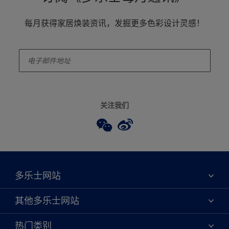
每月获得家居焕装资讯，发掘更多色彩设计灵感！
enter-your-email
关注我们
多乐士网站
关于我们
其他多乐士网站
联系我们
焕新服务
热门类别
查找店铺