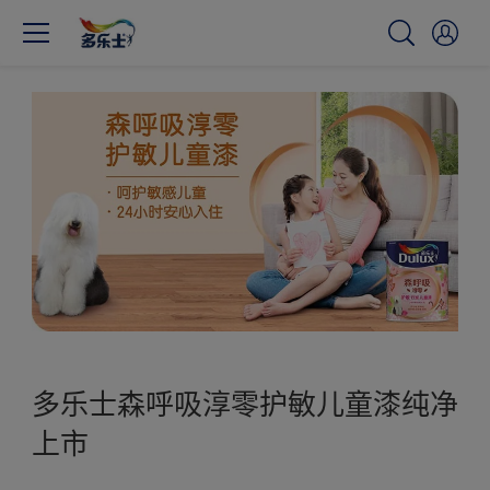
多乐士森呼吸淳零护敏儿童漆纯净
上市