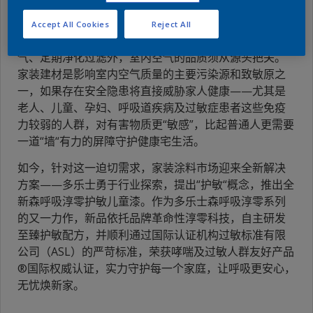
“宅”生活隔离了门外的风险，却也对室内环境的健康安全
Accept All Cookies
Reject All
特别是空气质量水平提出了更高的要求。除了勤通风换
气、定期净化过滤外，室内空气的品质须从源头把关。
家装建材是影响室内空气质量的主要污染源和致敏原之
一，如果存在安全隐患将直接威胁家人健康——尤其是
老人、儿童、孕妇、呼吸道疾病及过敏症患者这些免疫
力较弱的人群，对有害物质更“敏感”，比起普通人更需要
一道“墙“有力的屏障守护健康宅生活。
如今，针对这一迫切需求，家装涂料市场迎来全新解决
方案——多乐士勇于行业探索，提出“护敏“概念，推出全
新森呼吸淳零护敏儿童漆。作为多乐士森呼吸淳零系列
的又一力作，新品依托品牌革命性淳零科技，自主研发
至臻护敏配方，并顺利通过国际认证机构过敏标准有限
公司（ASL）的严苛标准，荣获哮喘及过敏人群友好产品
®国际权威认证，实力守护每一个家庭，让呼吸更安心，
无忧焕新家。