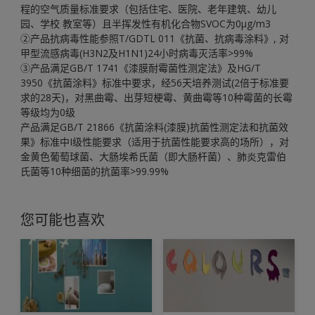
程的空气质量标准要求（包括住宅、医院、老年建筑、幼儿
园、学校 教室等）且半挥发性有机化合物SVOC为0μg/m3
②产品抗病毒性能参照T/GDTL 011《抗菌、抗病毒涂料》, 对
甲型流感病毒(H3N2及H1N1)24小时病毒灭活率>99%
③产品满足GB/T 1741《漆膜耐霉菌性测定法》及HG/T
3950《抗菌涂料》标准中要求，经56天培养测试(2倍于标准要
求的28天)，对黑曲霉、出芽短梗霉、黄曲霉等10种霉菌的长霉
等级均为0级
产品满足GB/T 21866《抗菌涂料(漆膜)抗菌性测定法和抗菌效
果》标准中I级性能要求（适用于抗菌性能要求高的场所），对
金黄色葡萄球菌、大肠埃希氏菌（即大肠杆菌）、肺炎克雷伯
氏菌等10种细菌的抗菌率>99.99%
您可能也喜欢