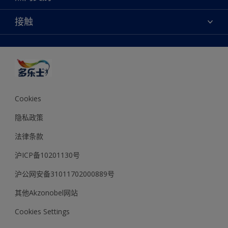
多乐士专业
网站地图
颜色
接触
天猫官方旗舰店
报告公示
产品
京东官方旗舰店
便捷性
绿色工厂
创意灵感
京东自营旗舰店
颜色准确性
装修建议
抖音官方旗舰店
可持续发展
拼多多官方旗舰店
多乐士2025年度色彩 - 金盏黄
Cookies
隐私政策
法律条款
沪ICP备10201130号
沪公网安备31011702000889号
其他Akzonobel网站
Cookies Settings