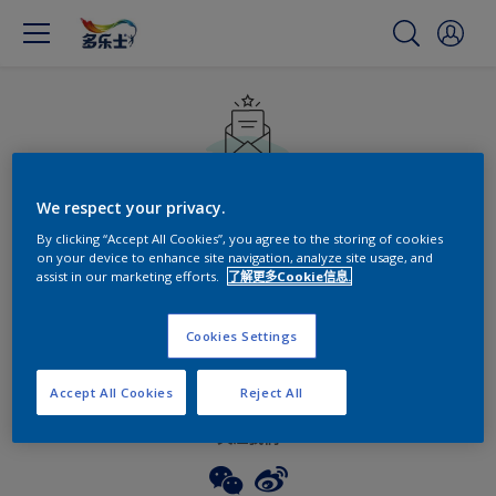
订阅《多乐士每月通讯》
We respect your privacy.
By clicking “Accept All Cookies”, you agree to the storing of cookies
每月获得家居焕装资讯，发掘更多色彩设计灵感！
on your device to enhance site navigation, analyze site usage, and
assist in our marketing efforts.
了解更多Cookie信息.
enter-your-email
Cookies Settings
Accept All Cookies
Reject All
关注我们