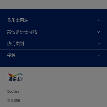
多乐士网站
关于我们
其他多乐士网站
联系我们
焕新服务
热门类别
查找店铺
多乐士专业
网站地图
颜色
接触
天猫官方旗舰店
报告公示
产品
京东官方旗舰店
便捷性
绿色工厂
创意灵感
京东自营旗舰店
颜色准确性
装修建议
抖音官方旗舰店
可持续发展
拼多多官方旗舰店
多乐士2025年度色彩 - 金盏黄
Cookies
隐私政策