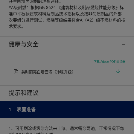
共空间墙面涂刷的理想选择。
*A级耐燃：根据GB 8624 《建筑材料及制品燃烧性能分级》标
准中平板状建筑材料及制品技术指标以及按非匀质制品的外部
次要组分进行测试，燃烧等级结果符合A（A2）级不燃材料的技
术要求。
健康与安全
下载 Adobe PDF 阅读器
美时丽亮白墙面漆（净味升级）
提示和建议
1.
表面准备
1、可用刷涂或滚涂方法来上漆。通常需涂两遍，正常情况下每