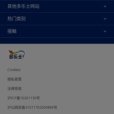
关于我们
其他多乐士网站
联系我们
焕新服务
热门类别
查找店铺
多乐士专业
网站地图
颜色
接触
天猫官方旗舰店
报告公示
产品
京东官方旗舰店
便捷性
绿色工厂
创意灵感
京东自营旗舰店
颜色准确性
装修建议
抖音官方旗舰店
可持续发展
拼多多官方旗舰店
多乐士2025年度色彩 - 金盏黄
Cookies
隐私政策
法律条款
沪ICP备10201130号
沪公网安备31011702000889号