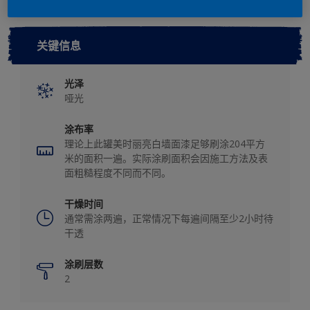
关键信息
光泽
哑光
涂布率
理论上此罐美时丽亮白墙面漆足够刷涂204平方
米的面积一遍。实际涂刷面积会因施工方法及表
面粗糙程度不同而不同。
干燥时间
通常需涂两遍，正常情况下每遍间隔至少2小时待
干透
涂刷层数
2