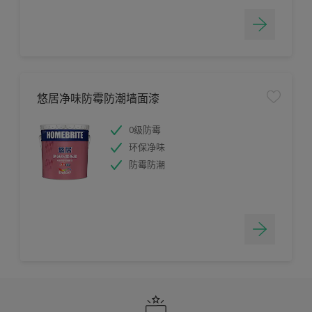
悠居净味防霉防潮墙面漆
0级防霉
环保净味
防霉防潮