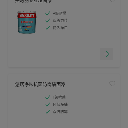
美时丽专业墙面漆
A级耐燃
遮盖力佳
持久净白
悠居净味抗菌防霉墙面漆
I 级抗菌
环保净味
双倍防霉