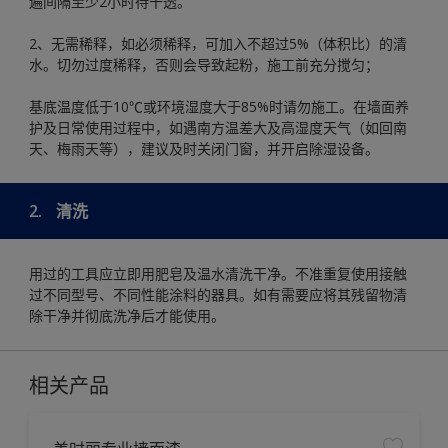
遍间隔至少2小时待干透。
2、无需稀释，如必须稀释，可加入不超过5%（体积比）的清
水。切勿过度稀释，否则会导致起粉，施工前充分搅匀；
基底温度低于10℃或环境湿度大于85%时请勿施工。在墙面养
护及日常使用过程中，如遇南方温差大及高湿度天气（如回南
天、梅雨天等），建议及时关闭门窗，并开启除湿设备。
2.
清洗
用过的工具应立即用肥皂及温水清洗干净。不准重复使用接触
过不同型号、不同性能涂料的器具。如有需要应将其残留物清
除干净并彻底洗净后才能使用。
相关产品