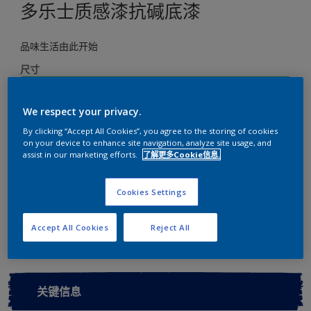
多乐士质感漆抗碱底漆
品味生活由此开始
尺寸
5L
We respect your privacy.
数量
涂刷计算
By clicking “Accept All Cookies”, you agree to the storing of cookies
on your device to enhance site navigation, analyze site usage, and
assist in our marketing efforts.
了解更多Cookie信息.
计算
Cookies Settings
添加到工作区
查找店铺
Accept All Cookies
Reject All
关键信息