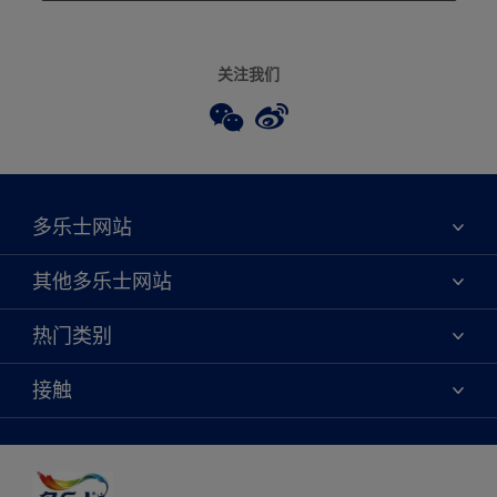
关注我们
多乐士网站
关于我们
其他多乐士网站
联系我们
焕新服务
热门类别
查找店铺
多乐士专业
网站地图
颜色
接触
天猫官方旗舰店
报告公示
产品
京东官方旗舰店
便捷性
绿色工厂
创意灵感
京东自营旗舰店
颜色准确性
装修建议