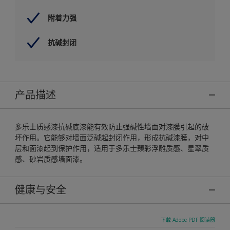
附着力强
抗碱封闭
产品描述
多乐士质感漆抗碱底漆能有效防止强碱性墙面对漆膜引起的破
坏作用。它能够对墙面泛碱起封闭作用，形成抗碱漆膜，对中
层和面漆起到保护作用，适用于多乐士臻彩浮雕质感、星翠质
感、砂岩质感墙面漆。
健康与安全
下载 Adobe PDF 阅读器