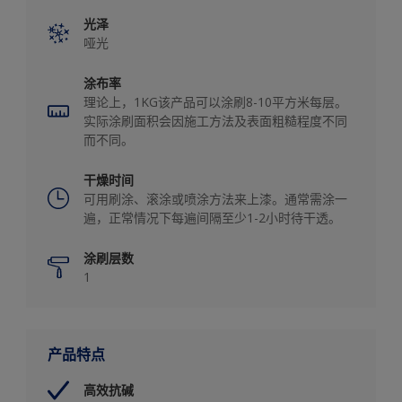
光泽
哑光
涂布率
理论上，1KG该产品可以涂刷8-10平方米每层。
实际涂刷面积会因施工方法及表面粗糙程度不同
而不同。
干燥时间
可用刷涂、滚涂或喷涂方法来上漆。通常需涂一
遍，正常情况下每遍间隔至少1-2小时待干透。
涂刷层数
1
产品特点
高效抗碱