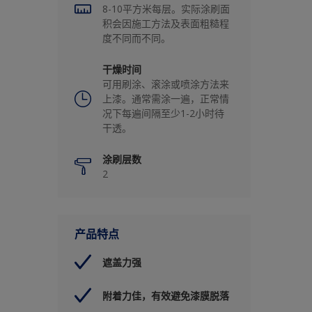
8-10平方米每层。实际涂刷面
积会因施工方法及表面粗糙程
度不同而不同。
干燥时间
可用刷涂、滚涂或喷涂方法来
上漆。通常需涂一遍，正常情
况下每遍间隔至少1-2小时待
干透。
涂刷层数
2
产品特点
遮盖力强
附着力佳，有效避免漆膜脱落