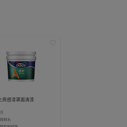
士质感漆罩面清漆
污
效耐水
越的耐候性