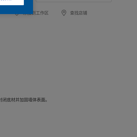
添加到工作区
查找店铺
封闭底材并加固墙体表面。