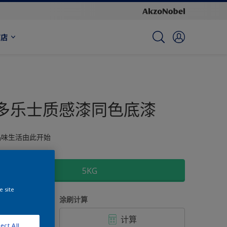
商店
多乐士质感漆同色底漆
品味生活由此开始
尺寸
5KG
e site
数量
涂刷计算
计算
ect All