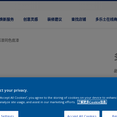
焕新服务
创意灵感
装修建议
查找店铺
多乐士在线
感漆同色底漆
ct your privacy.
 “Accept All Cookies”, you agree to the storing of cookies on your device to enhanc
analyze site usage, and assist in our marketing efforts.
了解更多Cookie信息.
 Settings
Accept All Cookies
Rej