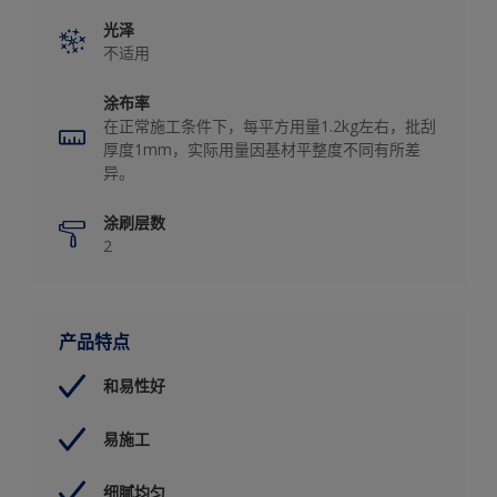
光泽
不适用
涂布率
在正常施工条件下，每平方用量1.2kg左右，批刮
厚度1mm，实际用量因基材平整度不同有所差
异。
涂刷层数
2
产品特点
和易性好
易施工
细腻均匀