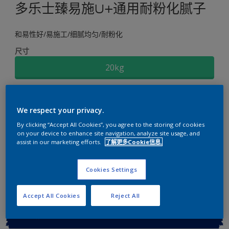
多乐士臻易施U+通用耐粉化腻子
和易性好/易施工/细腻均匀/耐粉化
尺寸
20kg
数量
We respect your privacy.
By clicking “Accept All Cookies”, you agree to the storing of cookies
on your device to enhance site navigation, analyze site usage, and
assist in our marketing efforts.
了解更多Cookie信息.
添加到工作区
查找店铺
Cookies Settings
Accept All Cookies
Reject All
关键信息