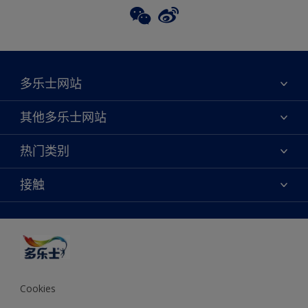
多乐士网站
关于我们
其他多乐士网站
联系我们
焕新服务
热门类别
查找店铺
多乐士专业
网站地图
颜色
接触
天猫官方旗舰店
报告公示
产品
京东官方旗舰店
便捷性
绿色工厂
创意灵感
京东自营旗舰店
颜色准确性
装修建议
抖音官方旗舰店
可持续发展
拼多多官方旗舰店
多乐士2025年度色彩 - 金盏黄
Cookies