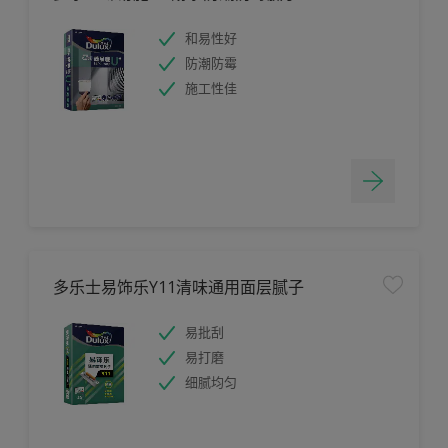
和易性好
防潮防霉
施工性佳
多乐士易饰乐Y11清味通用面层腻子
易批刮
易打磨
细腻均匀