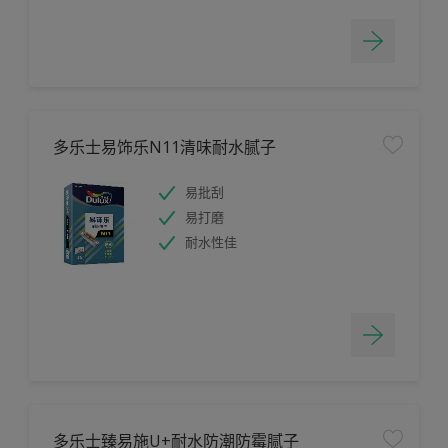
多乐士易饰乐N11清味耐水腻子
易批刮
易打磨
耐水性佳
多乐士臻易施U+耐水防潮防霉腻子