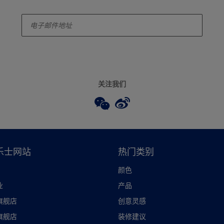
enter-your-email
关注我们
乐士网站
热门类别
颜色
业
产品
旗舰店
创意灵感
旗舰店
装修建议