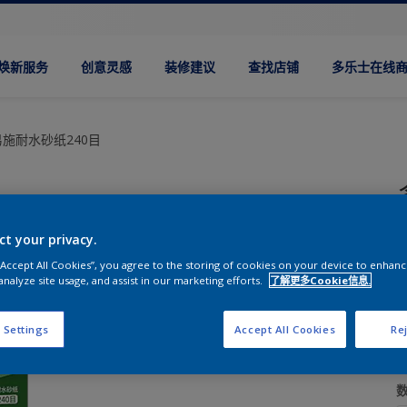
焕新服务
创意灵感
装修建议
查找店铺
多乐士在线
施耐水砂纸240目
ct your privacy.
 “Accept All Cookies”, you agree to the storing of cookies on your device to enhanc
analyze site usage, and assist in our marketing efforts.
了解更多Cookie信息.
 Settings
Accept All Cookies
Rej