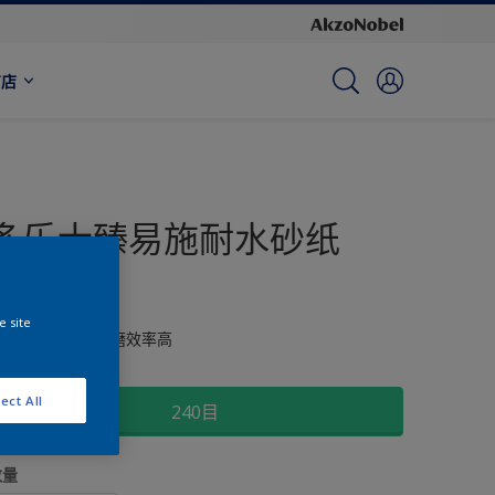
商店
多乐士臻易施耐水砂纸
240目
e site
乳胶纸、耐水、打磨效率高
尺寸
ect All
240目
数量