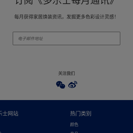
订阅《多乐士每月通讯》
每月获得家居焕装资讯，发掘更多色彩设计灵感！
enter-your-email
关注我们
乐士网站
热门类别
颜色