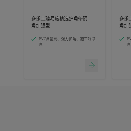
多乐士臻易施精选护角条阴
多乐
角加强型
角加
PVC含量高、强力护角、施工好取
P
直
直