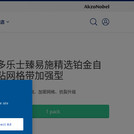
商店
多乐士臻易施精选铂金自
粘网格带加强型
铂金制纱，自粘防脱、加密网格、抗裂升级
尺寸
e site
1 pack
ect All
数量