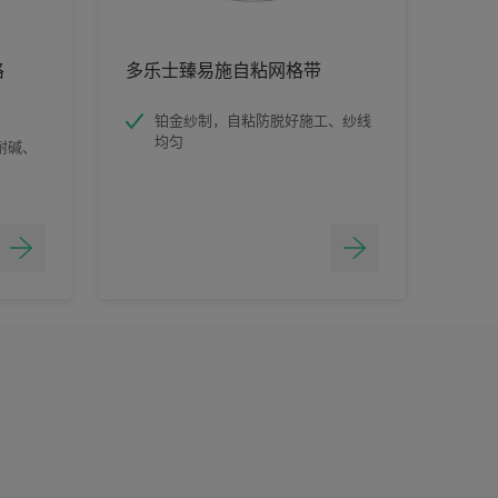
格
多乐士臻易施自粘网格带
铂金纱制，自粘防脱好施工、纱线
均匀
耐碱、