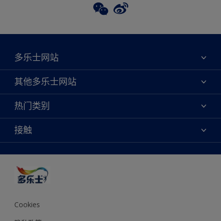
多乐士网站
关于我们
其他多乐士网站
联系我们
焕新服务
热门类别
查找店铺
多乐士专业
网站地图
颜色
接触
天猫官方旗舰店
报告公示
产品
京东官方旗舰店
便捷性
绿色工厂
创意灵感
京东自营旗舰店
颜色准确性
装修建议
抖音官方旗舰店
可持续发展
拼多多官方旗舰店
多乐士2026年度色彩 - 律动绚蓝
Cookies