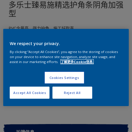
多乐士臻易施精选护角条阴角加强
型
PVC含量高、强力护角、施工好取直
尺寸
We respect your privacy.
1 pack
By clicking “Accept All Cookies”, you agree to the storing of cookies
on your device to enhance site navigation, analyze site usage, and
assist in our marketing efforts.
了解更多Cookie信息.
数量
Cookies Settings
Accept All Cookies
Reject All
添加到工作区
查找店铺