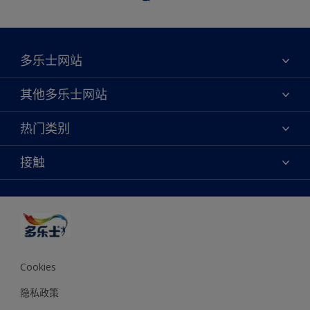
多乐士网站
关于我们
其他多乐士网站
联系我们
焕新服务
热门类别
查找店铺
多乐士专业
网站地图
颜色
接触
天猫官方旗舰店
报告公示
产品
京东官方旗舰店
便捷性
绿色工厂
创意灵感
京东自营旗舰店
颜色准确性
装修建议
抖音官方旗舰店
可持续发展
拼多多官方旗舰店
多乐士2025年度色彩 - 金盏黄
Cookies
隐私政策