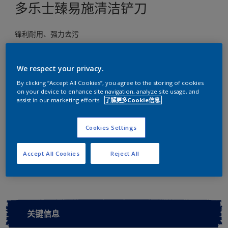
多乐士臻易施清洁铲刀
锋利耐用、强力去污
尺寸
38cm
We respect your privacy.
By clicking “Accept All Cookies”, you agree to the storing of cookies
on your device to enhance site navigation, analyze site usage, and
数量
assist in our marketing efforts.
了解更多Cookie信息.
Cookies Settings
添加到工作区
查找店铺
Accept All Cookies
Reject All
关键信息