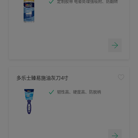
定制胶带 电晕处理强吸附、防翻转
多乐士臻易施油灰刀4寸
韧性高、硬度高、防脱柄