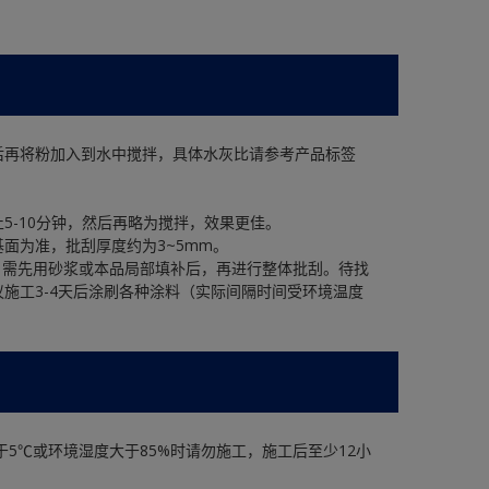
后再将粉加入到水中搅拌，具体水灰比请参考产品标签
5-10分钟，然后再略为搅拌，效果更佳。
面为准，批刮厚度约为3~5mm。
，需先用砂浆或本品局部填补后，再进行整体批刮。待找
施工3-4天后涂刷各种涂料（实际间隔时间受环境温度
5℃或环境湿度大于85%时请勿施工，施工后至少12小