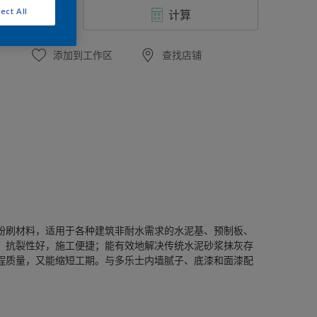
ect All
计算
添加到工作区
查找店铺
粉刷材料，适用于各种建筑非耐水需求的水泥基、预制板、
，抗裂性好，施工便捷；能有效地解决传统水泥砂浆抹灰存
程质量，又能缩短工期。与多乐士内墙腻子、底漆和面漆配