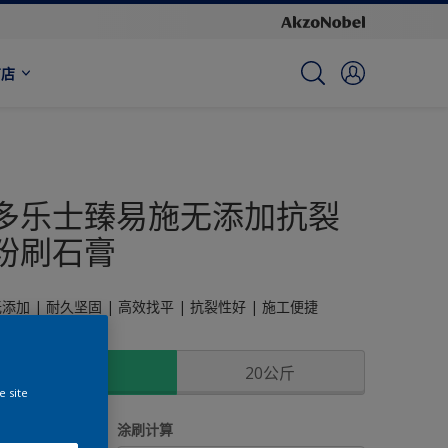
商店
多乐士臻易施无添加抗裂
粉刷石膏
添加 | 耐久坚固 | 高效找平 | 抗裂性好 | 施工便捷
尺寸
15公斤
20公斤
e site
数量
涂刷计算