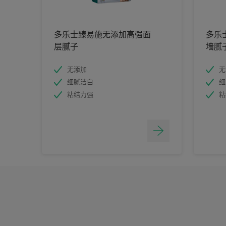
多乐士臻易施无添加高强面
多乐
层腻子
墙腻
无添加
无
细腻洁白
细
粘结力强
粘