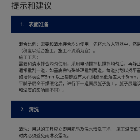
提示和建议
1.
表面准备
混合比例：需要和清水拌合均匀使用，先将水放入容器中，然
（稠度以适合施工，施工不流淌为宜）。
施工工艺：
需要和清水拌合均匀使用，采用电动搅拌机搅拌均匀后，再静止
通常批刮一道，如基底需特殊处理批刮两道。每道批刮以找平基
如墙体表面有5mm以上裂缝或有大孔洞或高低落差大于5mm
平腻子层全干燥硬化后，进行下一道面层腻子施工。腻子层建议
和湿度的影响而不同）。
2.
清洗
清洗：用过的工具应立即用肥皂及温水清洗干净。 施工温度低于
时内必须避免雨淋及霜冻。