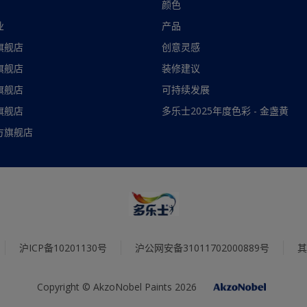
颜色
业
产品
旗舰店
创意灵感
旗舰店
装修建议
旗舰店
可持续发展
旗舰店
多乐士2025年度色彩 - 金盏黄
方旗舰店
沪ICP备10201130号
沪公网安备31011702000889号
其
Copyright © AkzoNobel Paints 2026