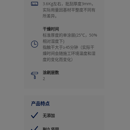
3.6Kg左右，批刮厚度3mm，
实际用量因基材平整度不同有
所差异。
干燥时间
标准厚度的单涂层(25℃，50%
相对湿度下)
指触干大于≥45分钟（实际干
燥时间会随施工环境温度和湿
度的变化而变化）
涂刷层数
2
产品特点
无添加
耐久坚固