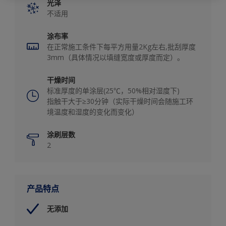
光泽
不适用
涂布率
在正常施工条件下每平方用量2Kg左右,批刮厚度
3mm（具体情况以填缝宽度或厚度而定）。
干燥时间
标准厚度的单涂层(25℃，50%相对湿度下)
指触干大于≥30分钟（实际干燥时间会随施工环
境温度和湿度的变化而变化）
涂刷层数
2
产品特点
无添加