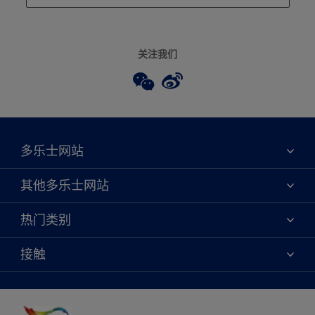
关注我们
多乐士网站
关于我们
其他多乐士网站
联系我们
焕新服务
热门类别
查找店铺
多乐士专业
网站地图
颜色
接触
天猫官方旗舰店
报告公示
产品
京东官方旗舰店
便捷性
绿色工厂
创意灵感
京东自营旗舰店
颜色准确性
装修建议