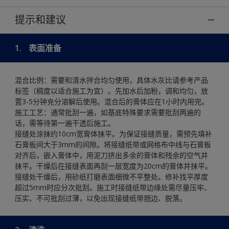
提示和建议
1.
表面准备
混合比例：需要和清水拌合均匀使用，具体水灰比请参考产品
标签（稠度以适合施工为宜）。先加水后加粉，调和均匀，放
置3-5分钟充分溶解后使用。混合后的膏体应在1小时内用完。
施工工艺：通常批刮一遍，如基底特殊要求需要批刮两遍的
话，需等待第一遍干透后施工。
接缝处涂抹约10cm宽膏体抹平。为保证接缝质量，需预先填补
石膏板间大于3mm的间隙。将接缝纸带或网格布中线与石膏板
对齐后，嵌入膏体中，用泥刀挤出多余的膏体和残余的空气并
抹平。干燥后在接缝表面再刮一层宽度为20cm的膏体并抹平。
接缝处干燥后，用砂纸打磨表面细微不平整处。修补找平厚度
超过5mm时应分次批刮。施工时接缝纸带边缘处需尽量压牢、
压实、不可批刮过薄，以免出现接缝纸带翘边、脱落。