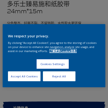
多乐士臻易施和纸胶带
24mm*15m
分色整齐、好撕不裂、不留残胶、水性胶水更环保
尺寸
We respect your privacy.
24mm*15m
By clicking “Accept All Cookies”, you agree to the storing of cookies
on your device to enhance site navigation, analyze site usage, and
assist in our marketing efforts.
了解更多Cookie信息.
数量
Cookies Settings
Accept All Cookies
Reject All
添加到工作区
查找店铺