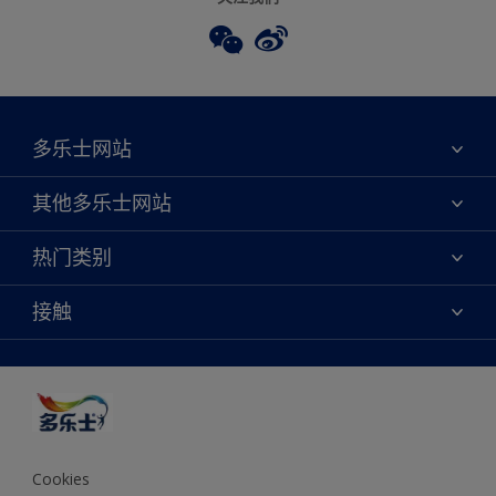
多乐士网站
关于我们
其他多乐士网站
联系我们
焕新服务
热门类别
查找店铺
多乐士专业
网站地图
颜色
接触
天猫官方旗舰店
报告公示
产品
京东官方旗舰店
便捷性
绿色工厂
创意灵感
京东自营旗舰店
颜色准确性
装修建议
抖音官方旗舰店
可持续发展
拼多多官方旗舰店
多乐士2025年度色彩 - 金盏黄
Cookies